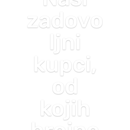
zadovo
ljni
kupci,
od
kojih