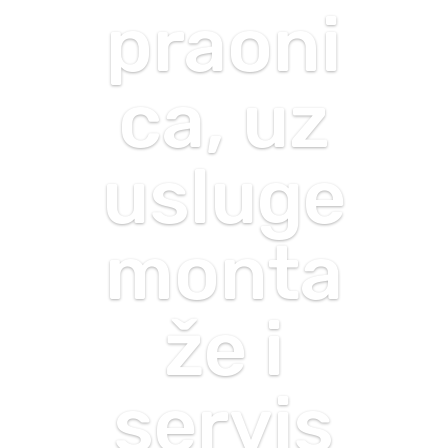
praoni
ca, uz
usluge
monta
že i
servis