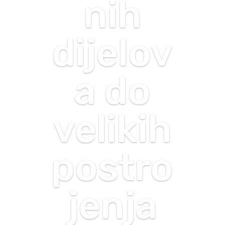
nih
dijelov
a do
velikih
postro
jenja