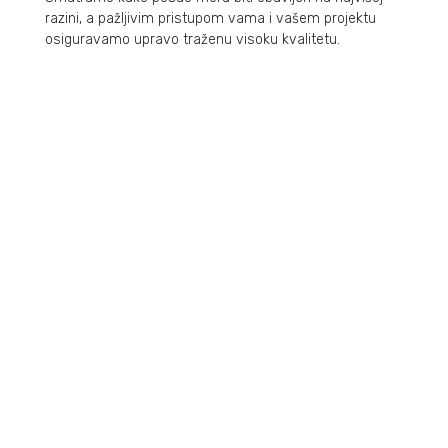
razini, a pažljivim pristupom vama i vašem projektu
osiguravamo upravo traženu visoku kvalitetu.
O NAMA
podrška poslovanju
REFERENCE