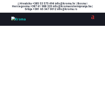
Hrvatska +385 53 575 494 info@kroma.hr | Bosna i
Hercegovina +387 61 988 320 info@kromasistemipranja.ba |
Srbija +381 65 347 0012 info@kroma.rs
Sustavi pranja
prilagođeni svim
vašim potrebama!