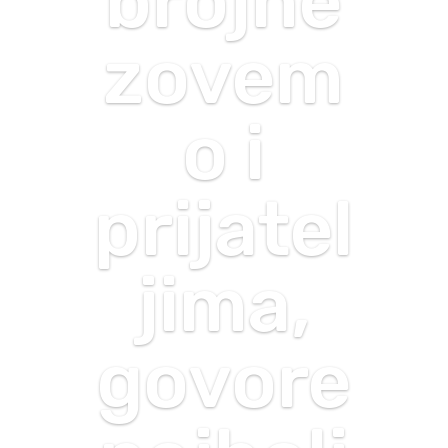
brojne
zovem
o i
prijatel
jima,
govore