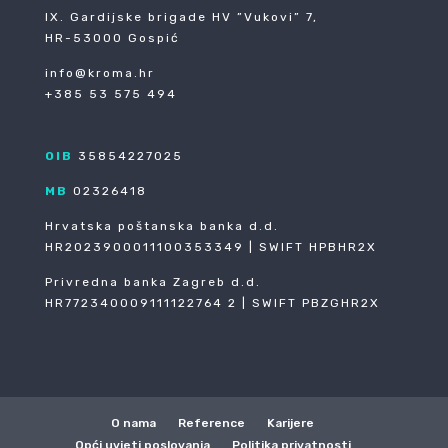
IX. Gardijske brigade HV ”Vukovi” 7,
HR-53000 Gospić
info@kroma.hr
+385 53 575 494
OIB
35854227025
MB
02326418
Hrvatska poštanska banka d.d.
HR2023900011100353349 | SWIFT HPBHR2X
Privredna banka Zagreb d.d.
HR772340009111122764 2 | SWIFT PBZGHR2X
O nama
Reference
Karijere
Opći uvjeti poslovanja
Politika privatnosti