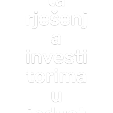
rješenj
a
investi
torima
u