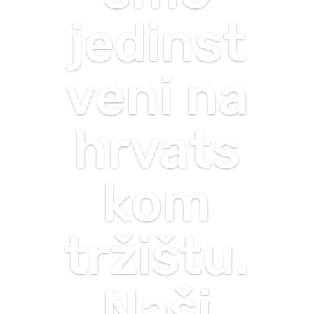
jedinst
veni na
hrvats
kom
tržištu.
Naši