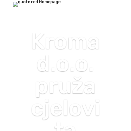
Kroma
d.o.o.
pruža
cjelovi
ta