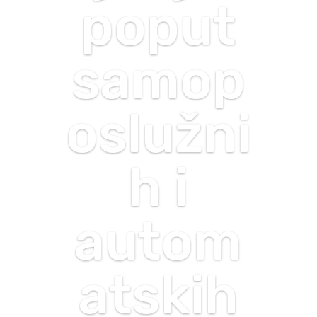
poput
samop
oslužni
h i
autom
atskih