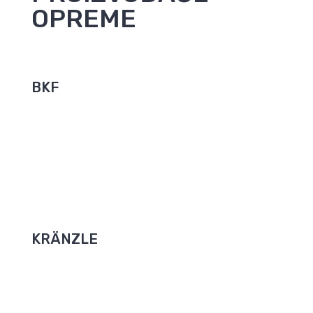
OPREME
BKF
Samoposlužni sustavi poljskog proizvođača BKF
zadovoljavaju visoke standarde kvalitete i osiguravaju
vrhunsko pranje i u najtežim vremenskim uvjetima.
SPECIFIKACIJE
KRÄNZLE
Visokotlačni uređaji za pranje, industrijski usisavači i
ručni metači – to je Kränzleov svijet! Osnovan 1974.,
Kränzle se prometnuo u svjetskog predvodnika
kvalitete u visokotlačnim uređajima za pranje.