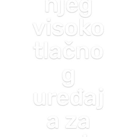
njeg
visoko
tlačno
g
uređaj
a za