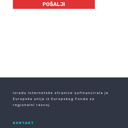
Izradu internetske stranice sufinancirala je
Europska unija iz Europskog Fonda za
regionalni razvoj.
KONTAKT