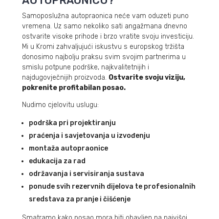
AUTOPRAONICU?
Samoposlužna autopraonica neće vam oduzeti puno
vremena. Uz samo nekoliko sati angažmana dnevno
ostvarite visoke prihode i brzo vratite svoju investiciju.
Mi u Kromi zahvaljujući iskustvu s europskog tržišta
donosimo najbolju praksu svim svojim partnerima u
smislu potpune podrške, najkvalitetnijih i
najdugovječnijih proizvoda.
Ostvarite svoju viziju,
pokrenite profitabilan posao.
Nudimo cjelovitu uslugu:
podrška pri projektiranju
praćenja i savjetovanja u izvođenju
montaža autopraonice
edukacija za rad
održavanja i servisiranja sustava
ponude svih rezervnih dijelova te profesionalnih
sredstava za pranje i čišćenje
Smatramo kako posao mora biti obavljen na najvišoj