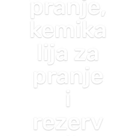
pranje,
kemika
lija za
pranje
i
rezerv