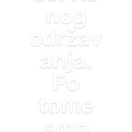
nog
održav
anja.
Po
tome
smo