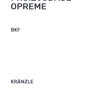
OPREME
BKF
Samoposlužni sustavi poljskog proizvođača BKF
zadovoljavaju visoke standarde kvalitete i osiguravaju
vrhunsko pranje i u najtežim vremenskim uvjetima.
SPECIFIKACIJE
KRÄNZLE
Visokotlačni uređaji za pranje, industrijski usisavači i
ručni metači – to je Kränzleov svijet! Osnovan 1974.,
Kränzle se prometnuo u svjetskog predvodnika
kvalitete u visokotlačnim uređajima za pranje.