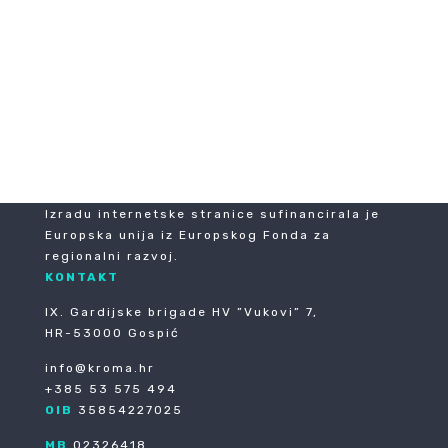
Izradu internetske stranice sufinancirala je
Europska unija iz Europskog Fonda za
regionalni razvoj.
KONTAKT
IX. Gardijske brigade HV ”Vukovi” 7,
HR-53000 Gospić
info@kroma.hr
+385 53 575 494
OIB
35854227025
MB
02326418