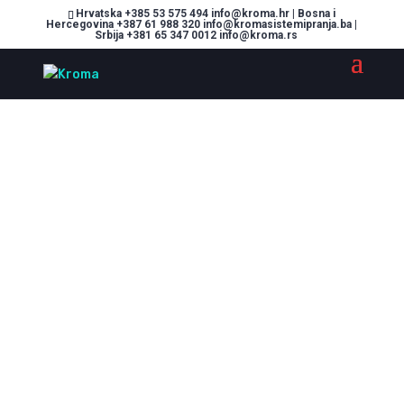
Hrvatska +385 53 575 494 info@kroma.hr | Bosna i
Hercegovina +387 61 988 320 info@kromasistemipranja.ba |
Srbija +381 65 347 0012 info@kroma.rs
Sustavi pranja
prilagođeni svim
vašim potrebama!