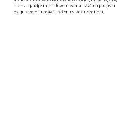
razini, a pažljivim pristupom vama i vašem projektu
osiguravamo upravo traženu visoku kvalitetu.
O NAMA
podrška poslovanju
REFERENCE