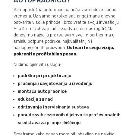
AUTOPRAONICU?
Samoposlužna autopraonica neće vam oduzeti puno
vremena. Uz samo nekoliko sati angažmana dnevno
ostvarite visoke prihode i brzo vratite svoju investiciju.
Mi u Kromi zahvaljujući iskustvu s europskog tržišta
donosimo najbolju praksu svim svojim partnerima u
smislu potpune podrške, najkvalitetnijih i
najdugovječnijih proizvoda.
Ostvarite svoju viziju,
pokrenite profitabilan posao.
Nudimo cjelovitu uslugu:
podrška pri projektiranju
praćenja i savjetovanja u izvođenju
montaža autopraonice
edukacija za rad
održavanja i servisiranja sustava
ponude svih rezervnih dijelova te profesionalnih
sredstava za pranje i čišćenje
Smatramo kako posao mora biti obavljen na najvišoj