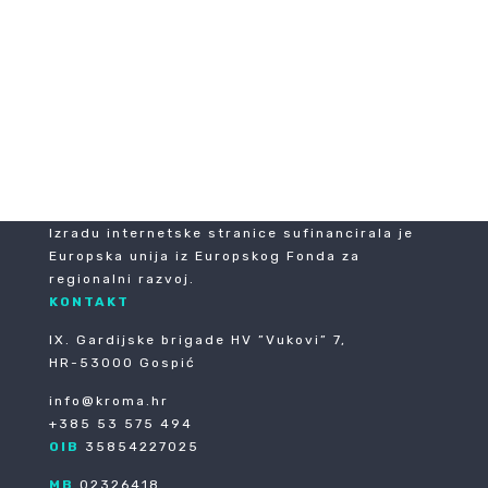
Izradu internetske stranice sufinancirala je
Europska unija iz Europskog Fonda za
regionalni razvoj.
KONTAKT
IX. Gardijske brigade HV ”Vukovi” 7,
HR-53000 Gospić
info@kroma.hr
+385 53 575 494
OIB
35854227025
MB
02326418