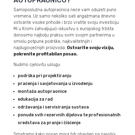
AUTOPRAONICU?
Samoposlužna autopraonica neće vam oduzeti puno
vremena. Uz samo nekoliko sati angažmana dnevno
ostvarite visoke prihode i brzo vratite svoju investiciju.
Mi u Kromi zahvaljujući iskustvu s europskog tržišta
donosimo najbolju praksu svim svojim partnerima u
smislu potpune podrške, najkvalitetnijih i
najdugovječnijih proizvoda.
Ostvarite svoju viziju,
pokrenite profitabilan posao.
Nudimo cjelovitu uslugu:
podrška pri projektiranju
praćenja i savjetovanja u izvođenju
montaža autopraonice
edukacija za rad
održavanja i servisiranja sustava
ponude svih rezervnih dijelova te profesionalnih
sredstava za pranje i čišćenje
Smatramo kako posao mora biti obavljen na najvišoj