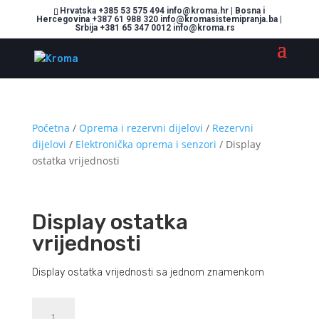
Hrvatska +385 53 575 494 info@kroma.hr | Bosna i
Hercegovina +387 61 988 320 info@kromasistemipranja.ba |
Srbija +381 65 347 0012 info@kroma.rs
Početna
/
Oprema i rezervni dijelovi
/
Rezervni
dijelovi
/
Elektronička oprema i senzori
/ Display
ostatka vrijednosti
Display ostatka
vrijednosti
Display ostatka vrijednosti sa jednom znamenkom
Display
Dodajte u košaricu (upit)