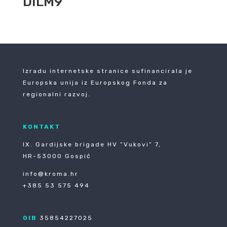
DILM9
Izradu internetske stranice sufinancirala je
Europska unija iz Europskog Fonda za
regionalni razvoj.
KONTAKT
IX. Gardijske brigade HV ”Vukovi” 7,
HR-53000 Gospić
info@kroma.hr
+385 53 575 494
OIB
35854227025