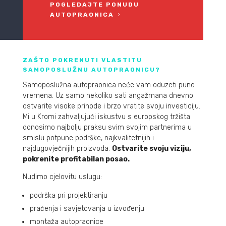
POGLEDAJTE PONUDU
AUTOPRAONICA
ZAŠTO POKRENUTI VLASTITU
SAMOPOSLUŽNU AUTOPRAONICU?
Samoposlužna autopraonica neće vam oduzeti puno
vremena. Uz samo nekoliko sati angažmana dnevno
ostvarite visoke prihode i brzo vratite svoju investiciju.
Mi u Kromi zahvaljujući iskustvu s europskog tržišta
donosimo najbolju praksu svim svojim partnerima u
smislu potpune podrške, najkvalitetnijih i
najdugovječnijih proizvoda.
Ostvarite svoju viziju,
pokrenite profitabilan posao.
Nudimo cjelovitu uslugu:
podrška pri projektiranju
praćenja i savjetovanja u izvođenju
montaža autopraonice