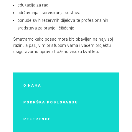
edukacija za rad
održavanja i servisiranja sustava
ponude svih rezervnih dijelova te profesionalnih
sredstava za pranje i čišćenje
Smatramo kako posao mora biti obavljen na najvišoj
razini, a pažljivim pristupom vama i vašem projektu
osiguravamo upravo traženu visoku kvalitetu.
O NAMA
PODRŠKA POSLOVANJU
REFERENCE