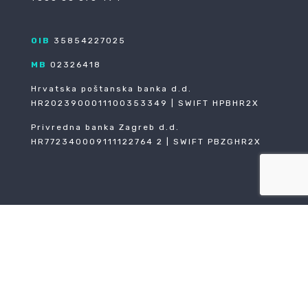
OIB
35854227025
MB
02326418
Hrvatska poštanska banka d.d.
HR2023900011100353349 | SWIFT HPBHR2X
Privredna banka Zagreb d.d.
HR772340009111122764 2 | SWIFT PBZGHR2X
O nama
Reference
Karijere
Opći uvjeti poslovanja
Politika privatnosti
EU projekti