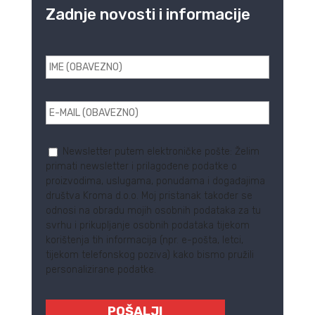
Zadnje novosti i informacije
Newsletter putem elektroničke pošte: Želim
primati newsletter i prilagođene podatke o
proizvodima, uslugama, ponudama i događajima
društva Kroma d.o.o. Moj pristanak također se
odnosi na obradu mojih osobnih podataka za tu
svrhu i prikupljanje osobnih podataka tijekom
korištenja tih informacija (npr. e-pošta, letci,
tijekom telefonskog poziva) kako bismo pružili
personalizirane podatke.