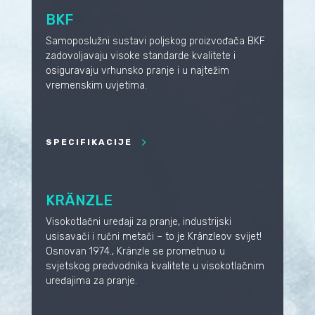
BKF
Samoposlužni sustavi poljskog proizvođača BKF
zadovoljavaju visoke standarde kvalitete i
osiguravaju vrhunsko pranje i u najtežim
vremenskim uvjetima.
SPECIFIKACIJE
KRÄNZLE
Visokotlačni uređaji za pranje, industrijski
usisavači i ručni metači – to je Kränzleov svijet!
Osnovan 1974., Kränzle se prometnuo u
svjetskog predvodnika kvalitete u visokotlačnim
uređajima za pranje.