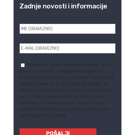
Zadnje novosti i informacije
Newsletter putem elektroničke pošte: Želim
primati newsletter i prilagođene podatke o
proizvodima, uslugama, ponudama i događajima
društva Kroma d.o.o. Moj pristanak također se
odnosi na obradu mojih osobnih podataka za tu
svrhu i prikupljanje osobnih podataka tijekom
korištenja tih informacija (npr. e-pošta, letci,
tijekom telefonskog poziva) kako bismo pružili
personalizirane podatke.