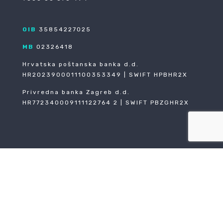
OIB
35854227025
MB
02326418
Hrvatska poštanska banka d.d.
HR2023900011100353349 | SWIFT HPBHR2X
Privredna banka Zagreb d.d.
HR772340009111122764 2 | SWIFT PBZGHR2X
O nama
Reference
Karijere
Opći uvjeti poslovanja
Politika privatnosti
EU projekti