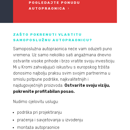
POGLEDAJTE PONUDU
AUTOPRAONICA
ZAŠTO POKRENUTI VLASTITU
SAMOPOSLUŽNU AUTOPRAONICU?
Samoposlužna autopraonica neće vam oduzeti puno
vremena. Uz samo nekoliko sati angažmana dnevno
ostvarite visoke prihode i brzo vratite svoju investiciju.
Mi u Kromi zahvaljujući iskustvu s europskog tržišta
donosimo najbolju praksu svim svojim partnerima u
smislu potpune podrške, najkvalitetnijih i
najdugovječnijih proizvoda.
Ostvarite svoju viziju,
pokrenite profitabilan posao.
Nudimo cjelovitu uslugu:
podrška pri projektiranju
praćenja i savjetovanja u izvođenju
montaža autopraonice