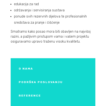
edukacija za rad
održavanja i servisiranja sustava
ponude svih rezervnih dijelova te profesionalnih
sredstava za pranje i čišćenje
Smatramo kako posao mora biti obavljen na najvišoj
razini, a pažljivim pristupom vama i vašem projektu
osiguravamo upravo traženu visoku kvalitetu.
O NAMA
PODRŠKA POSLOVANJU
REFERENCE