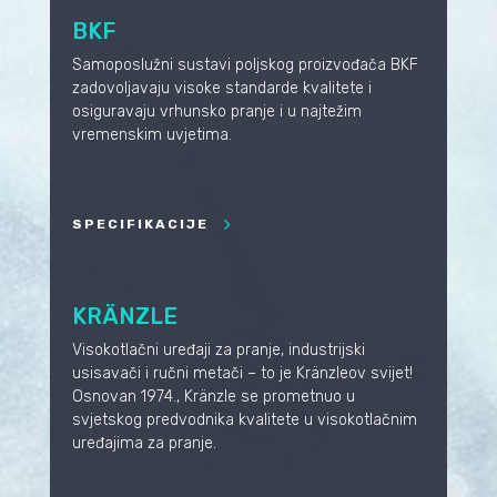
BKF
Samoposlužni sustavi poljskog proizvođača BKF
zadovoljavaju visoke standarde kvalitete i
osiguravaju vrhunsko pranje i u najtežim
vremenskim uvjetima.
SPECIFIKACIJE
KRÄNZLE
Visokotlačni uređaji za pranje, industrijski
usisavači i ručni metači – to je Kränzleov svijet!
Osnovan 1974., Kränzle se prometnuo u
svjetskog predvodnika kvalitete u visokotlačnim
uređajima za pranje.