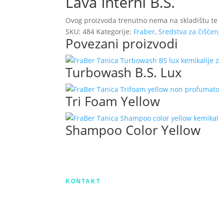
Lava Interni B.S.
Ovog proizvoda trenutno nema na skladištu te
SKU:
484
Kategorije:
Fraber
,
Sredstva za čišćen
Povezani proizvodi
Turbowash B.S. Lux
Tri Foam Yellow
Shampoo Color Yellow
Izradu internetske stranice sufinancirala 
KONTAKT
IX. Gardijske brigade HV ”Vukovi” 7,
HR-53000 Gospić