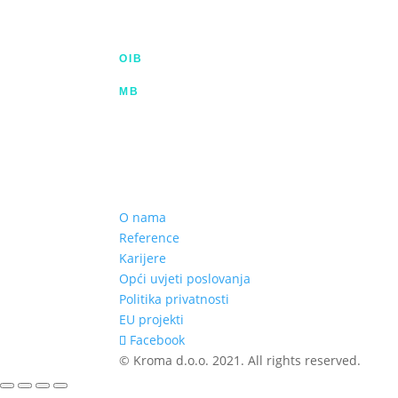
info@kroma.hr
+385 53 575 494
OIB
35854227025
MB
02326418
Hrvatska poštanska banka d.d.
HR2023900011100353349 | SWIFT HPBHR
Privredna banka Zagreb d.d.
HR772340009111122764 2 | SWIFT PBZG
O nama
Reference
Karijere
Opći uvjeti poslovanja
Politika privatnosti
EU projekti
Facebook
© Kroma d.o.o. 2021. All rights reserved.