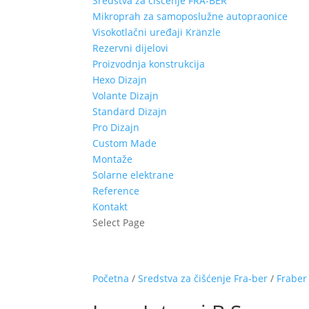
Sredstva za čišćenje FRA-BER
Mikroprah za samoposlužne autopraonice
Visokotlačni uređaji Kränzle
Rezervni dijelovi
Proizvodnja konstrukcija
Hexo Dizajn
Volante Dizajn
Standard Dizajn
Pro Dizajn
Custom Made
Montaže
Solarne elektrane
Reference
Kontakt
Select Page
Početna
/
Sredstva za čišćenje Fra-ber
/
Fraber