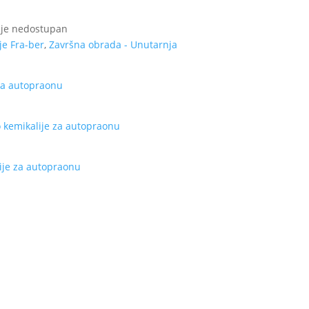
 je nedostupan
je Fra-ber
,
Završna obrada - Unutarnja
je Europska unija iz Europskog Fonda za regionalni razvoj.