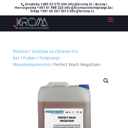
Hrvatska +385 53 575 494 info@kroma.hr | Bosna i
Hercegovina +387 61 988 320 info@kromasistemipranja.ba |
Srbija +381 65 347 0012 info@kroma.rs
Početna
/
Sredstva za čišćenje Fra-
ber
/
Fraber
/
Pretpranje -
Monokomponentno
/ Perfect Wash Megafoam