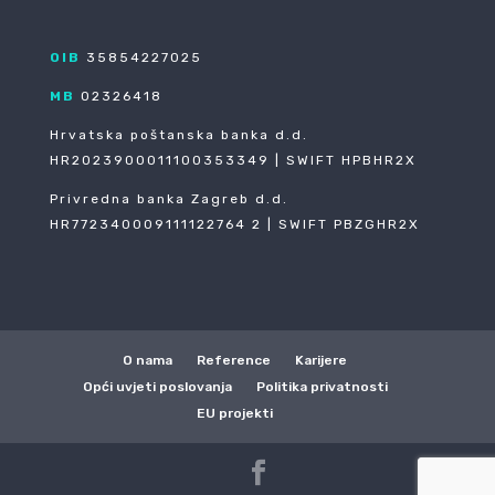
OIB
35854227025
MB
02326418
Hrvatska poštanska banka d.d.
HR2023900011100353349 | SWIFT HPBHR2X
Privredna banka Zagreb d.d.
HR772340009111122764 2 | SWIFT PBZGHR2X
O nama
Reference
Karijere
Opći uvjeti poslovanja
Politika privatnosti
EU projekti