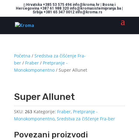
Hrvatska +385 53 575 494 info@kroma.hr | Bosna i
Hercegovina +387 61 988 320 info@kromasistemipranja.ba |
Srbija +381 65 347 0012 info@kroma.rs
Početna
/
Sredstva za čišćenje Fra-
ber
/
Fraber
/
Pretpranje -
Monokomponentno
/ Super Allunet
Super Allunet
SKU:
263
Kategorije:
Fraber
,
Pretpranje -
Monokomponentno
,
Sredstva za čišćenje Fra-ber
Povezani proizvodi