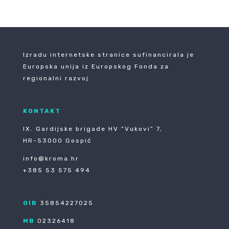
Izradu internetske stranice sufinancirala je
Europska unija iz Europskog Fonda za
regionalni razvoj.
KONTAKT
IX. Gardijske brigade HV ”Vukovi” 7,
HR-53000 Gospić
info@kroma.hr
+385 53 575 494
OIB
35854227025
MB
02326418