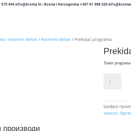
 575 494 info@kroma.hr | Bosna i Hercegovina +387 61 988 320 info@kromasi
a i rezervni delovi
/
Rezervni delovi
/ Prekidač programa
Prekid
Taster programa
Prekidač
programa
количина
Шифра произ
senzori
,
Oprem
 производи