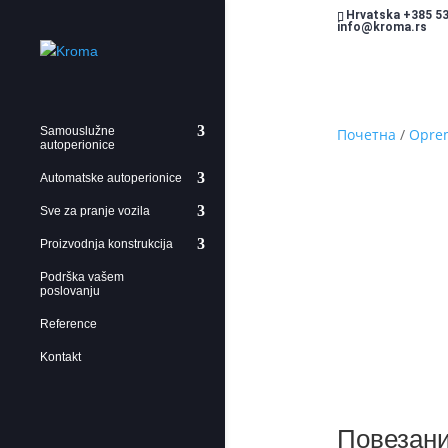
Hrvatska +385 53
info@kroma.rs
Samouslužne
Почетна
/
Oprem
autoperionice
Automatske autoperionice
Sve za pranje vozila
Proizvodnja konstrukcija
Podrška vašem
poslovanju
Reference
Kontakt
Повезани