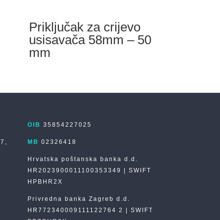
Priključak za crijevo
usisavača 58mm – 50
mm
OIB
35854227025
 7,
MB
02326418
Hrvatska poštanska banka d.d.
HR2023900011100353349 | SWIFT
HPBHR2X
Privredna banka Zagreb d.d.
HR772340009111122764 2 | SWIFT