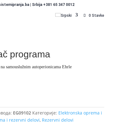
stemipranja.ba | Srbija +381 65 347 0012
Srpski
0 Stavke
ač programa
 na samouslužnim autoperionicama Ehrle
Dodajte u košaricu (upit)
вода:
EG09102
Категорије:
Elektronska oprema i
a i rezervni delovi
,
Rezervni delovi