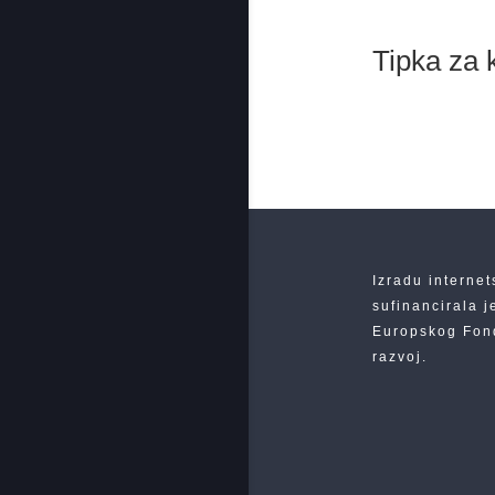
Tipka za 
Izradu internet
sufinancirala j
Europskog Fond
razvoj.