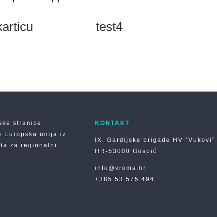
karticu
test4
ske stranice
KONTAKT
e Europska unija iz
IX. Gardijske brigade HV ”Vukovi”
a za regionalni
HR-53000 Gospić
info@kroma.hr
+385 53 575 494