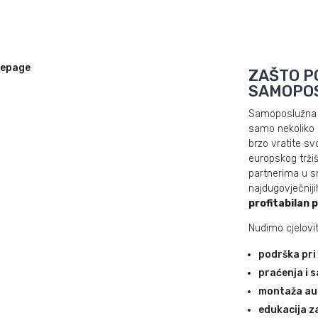
ZAŠTO P
SAMOPO
Samoposlužna 
samo nekoliko 
brzo vratite sv
europskog trži
partnerima u sm
najdugovječnij
profitabilan 
Nudimo cjelovi
podrška pri
praćenja i 
montaža au
edukacija z