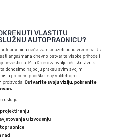
OKRENUTI VLASTITU
SLUŽNU AUTOPRAONICU?
autopraonica neće vam oduzeti puno vremena. Uz
sati angažmana dnevno ostvarite visoke prihode i
oju investiciju. Mi u Kromi zahvaljujući iskustvu s
šta donosimo najbolju praksu svim svojim
islu potpune podrške, najkvalitetnijih i
ih proizvoda.
Ostvarite svoju viziju, pokrenite
posao.
tu uslugu:
 projektiranju
savjetovanja u izvođenju
topraonice
a rad