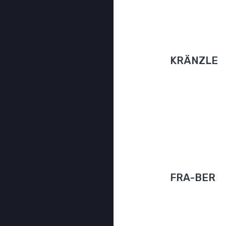
pranje i u najte
SPECIFI
KRÄNZLE
Visokotlačni uređa
usisavači i ručni
svijet! Osnovan 1
prometnuo u svj
kvalitete u visok
pranje.
SPECIFI
FRA-BER
Profesionalna ke
vrste samoposluž
praonica. Mikrop
cijene i kvalitete