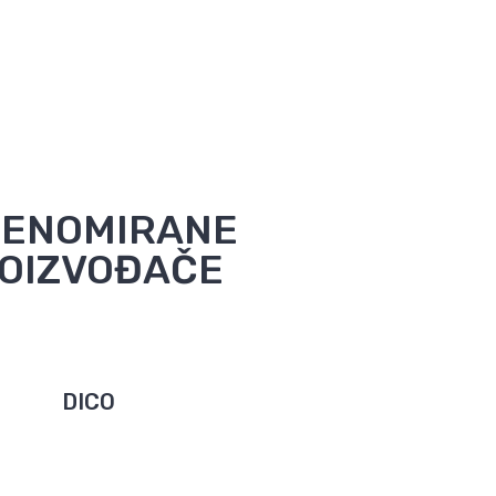
RENOMIRANE
OIZVOĐAČE
DICO
DICO Technik GmbH njemački je proizvođač
je
automatskih sustava pranja najviše
kvalitete i kapaciteta pranja izrađenih od