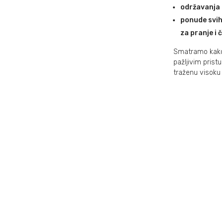
održavanja 
ponude svih
za pranje i 
Smatramo kako p
pažljivim pris
traženu visoku 
O NAM
podrška
REFER