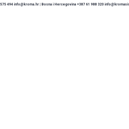
 575 494 info@kroma.hr | Bosna i Hercegovina +387 61 988 320 info@kromasist
vi pranja prilagođeni s
bama!
Pokre
Pogleda