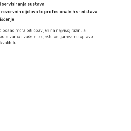
i servisiranja sustava
 rezervnih dijelova te profesionalnih sredstava
čišćenje
osao mora biti obavljen na najvišoj razini, a
tupom vama i vašem projektu osiguravamo upravo
kvalitetu.
A
 poslovanju
ENCE