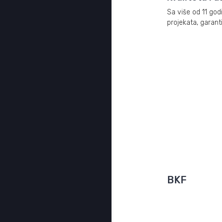
Sa više od 11 god
projekata, garant
BKF
Samoposlužni sus
proizvođača BKF 
standarde kvalit