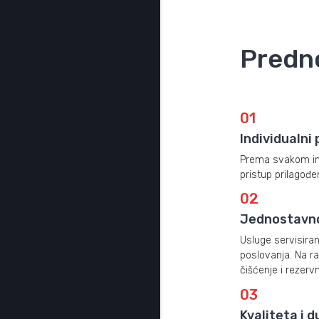
Predn
01
Individualni 
Prema svakom inv
pristup prilagođ
02
Jednostavno
Usluge servisira
poslovanja. Na r
čišćenje i rezervni
03
Kvaliteta i 