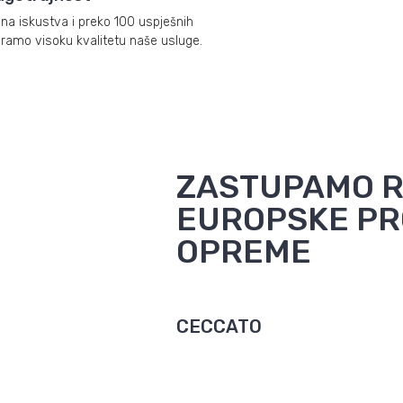
ina iskustva i preko 100 uspješnih
iramo visoku kvalitetu naše usluge.
ZASTUPAMO 
EUROPSKE PR
OPREME
CECCATO
tavi poljskog
Ceccato SpA je jedan od vodećih
zadovoljavaju visoke
talijanskih proizvođača opreme za pran
ete i osiguravaju vrhunsko
različitih vrsta vozila, od automobila i