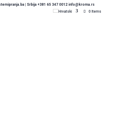
emipranja.ba | Srbija +381 65 347 0012 info@kroma.rs
Hrvatski
0 Items
vim vašim
nite novi posao
jte ponudu autopraonica