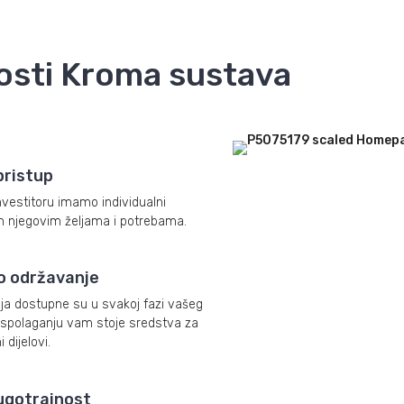
osti Kroma sustava
pristup
estitoru imamo individualni
en njegovim željama i potrebama.
 održavanje
nja dostupne su u svakoj fazi vašeg
aspolaganju vam stoje sredstva za
 dijelovi.
dugotrajnost