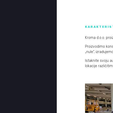
KARAKTERIS
Kroma d.o.o. proi
Proizvodimo konst
„nule“, izrađujem
Istaknite svoju a
lokacije različit