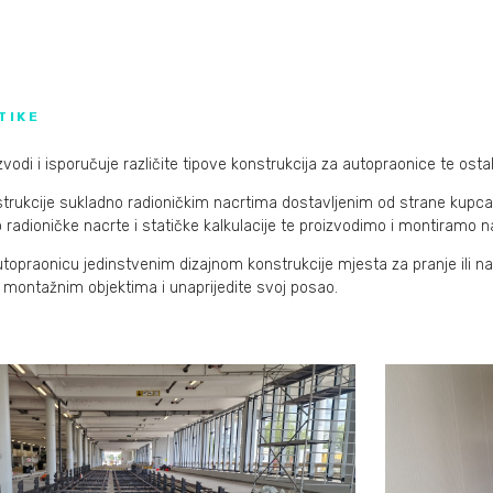
TIKE
zvodi i isporučuje različite tipove konstrukcija za autopraonice te ost
rukcije sukladno radioničkim nacrtima dostavljenim od strane kupca il
o radioničke nacrte i statičke kalkulacije te proizvodimo i montiramo na 
utopraonicu jedinstvenim dizajnom konstrukcije mjesta za pranje ili n
im montažnim objektima i unaprijedite svoj posao.