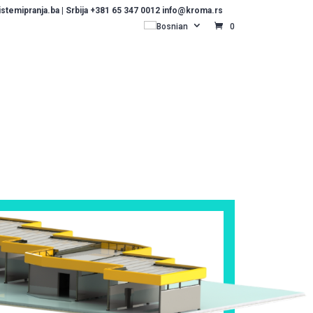
temipranja.ba | Srbija +381 65 347 0012 info@kroma.rs
Bosnian
0