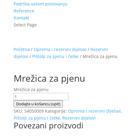
Podrška vašem poslovanju
Reference
Kontakt
Select Page
Početna
/
Oprema i rezervni dijelovi
/
Rezervni
dijelovi
/
Pištolji za pjenu i četke
/ Mrežica za pjenu
Mrežica za pjenu
Mrežica za pjenu
Mrežica
za
Dodajte u košaricu (upit)
pjenu
SKU:
54050009
Kategorije:
Oprema i rezervni dijelovi
,
količina
Pištolji za pjenu i četke
,
Rezervni dijelovi
Povezani proizvodi