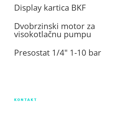
Display kartica BKF
Dvobrzinski motor za
visokotlačnu pumpu
Presostat 1/4″ 1-10 bar
Izradu internetske stranice sufinancirala je
Europska unija iz Europskog Fonda za
regionalni razvoj.
KONTAKT
IX. Gardijske brigade HV ”Vukovi” 7,
HR-53000 Gospić
info@kroma.hr
+385 53 575 494