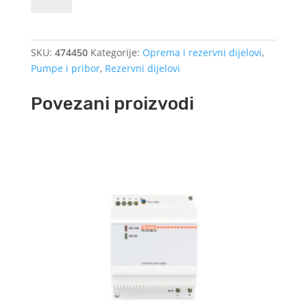
Kränzle
-
16
SKU:
474450
Kategorije:
Oprema i rezervni dijelovi
,
l/min
Pumpe i pribor
,
Rezervni dijelovi
količina
Povezani proizvodi