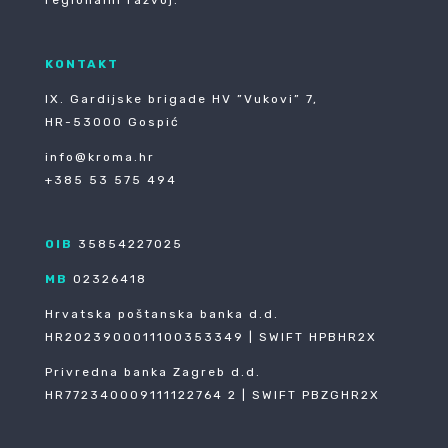
KONTAKT
IX. Gardijske brigade HV ”Vukovi” 7,
HR-53000 Gospić
info@kroma.hr
+385 53 575 494
OIB
35854227025
MB
02326418
Hrvatska poštanska banka d.d.
HR2023900011100353349 | SWIFT HPBHR2X
Privredna banka Zagreb d.d.
HR772340009111122764 2 | SWIFT PBZGHR2X