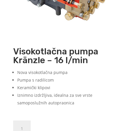
Visokotlačna pumpa
Kränzle – 16 l/min
Nova visokotlačna pumpa
Pumpa s radilicom
Keramički klipovi
Iznimno izdržljiva, idealna za sve vrste
samoposlužnih autopraonica
Visokotlačna
Dodajte u košaricu (upit)
pumpa