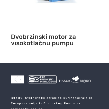
Dvobrzinski motor za
visokotlačnu pumpu
Izradu internetske stranice sufinancirala je
Europska unija iz Europskog Fonda za
regionalni razvoj.