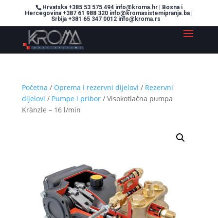
Hrvatska +385 53 575 494 info@kroma.hr | Bosna i
Hercegovina +387 61 988 320 info@kromasistemipranja.ba |
Srbija +381 65 347 0012 info@kroma.rs
Početna
/
Oprema i rezervni dijelovi
/
Rezervni
dijelovi
/
Pumpe i pribor
/ Visokotlačna pumpa
Kränzle – 16 l/min