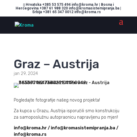
Hrvatska +385 53 575 494 info@kroma.hr | Bosna i
Hercegovina +387 61 988 320 info@kromasistemipranja.ba |
Srbija +381 65 347 0012 info@kroma.rs
Graz – Austrija
jan 29, 2024
Pogledajte fotografije našeg novog projekta!
Za kupca u Grazu, Austrija isporučili smo konstrukciju
za samoposlužnu autopraonicu napravljenu po mjeri!
info@kroma.hr / info@kromasistemipranja.ba /
info@kroma.rs