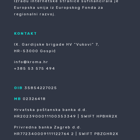
Izradu internetske stranice sufinancirala je
Europska unija iz Europskog Fonda za
regionalni razvoj.
KONTAKT
IX. Gardijske brigade HV ”Vukovi” 7,
HR-53000 Gospić
info@kroma.hr
+385 53 575 494
OIB
35854227025
MB
02326418
Hrvatska poštanska banka d.d.
HR2023900011100353349 | SWIFT HPBHR2X
Privredna banka Zagreb d.d.
HR772340009111122764 2 | SWIFT PBZGHR2X