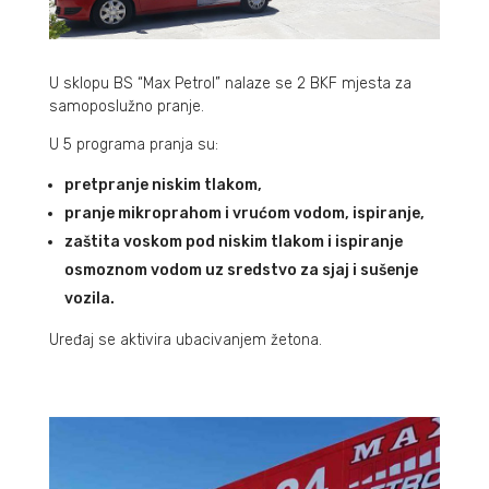
U sklopu BS “Max Petrol” nalaze se 2 BKF mjesta za
samoposlužno pranje.
U 5 programa pranja su:
pretpranje niskim tlakom,
pranje mikroprahom i vrućom vodom, ispiranje,
zaštita voskom pod niskim tlakom i ispiranje
osmoznom vodom uz sredstvo za sjaj i sušenje
vozila.
Uređaj se aktivira ubacivanjem žetona.