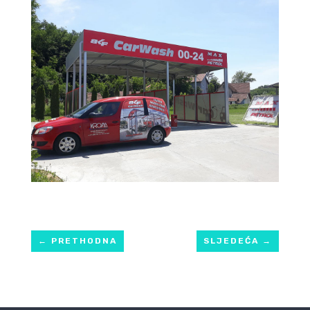
←
PRETHODNA
SLJEDEĆA
→