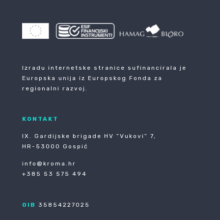
Izradu internetske stranice sufinancirala je
Europska unija iz Europskog Fonda za
regionalni razvoj.
KONTAKT
IX. Gardijske brigade HV ”Vukovi” 7,
HR-53000 Gospić
info@kroma.hr
+385 53 575 494
OIB
35854227025