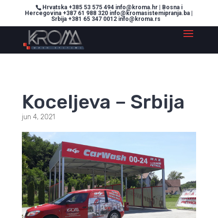
Hrvatska +385 53 575 494 info@kroma.hr | Bosna i
Hercegovina +387 61 988 320 info@kromasistemipranja.ba |
Srbija +381 65 347 0012 info@kroma.rs
Koceljeva – Srbija
jun 4, 2021