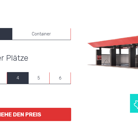
Container
r Plätze
4
5
6
IEHE DEN PREIS