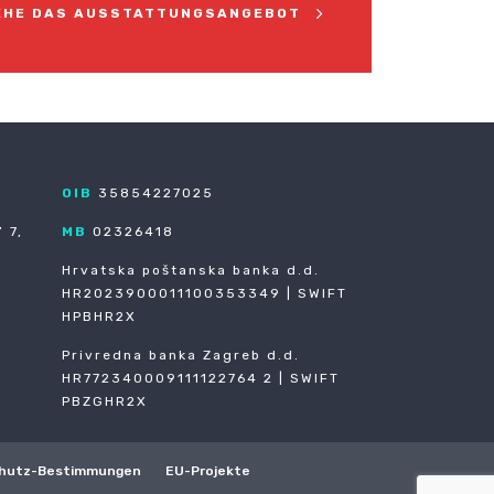
EHE DAS AUSSTATTUNGSANGEBOT
OIB
35854227025
 7,
MB
02326418
Hrvatska poštanska banka d.d.
HR2023900011100353349 | SWIFT
HPBHR2X
Privredna banka Zagreb d.d.
HR772340009111122764 2 | SWIFT
PBZGHR2X
hutz-Bestimmungen
EU-Projekte