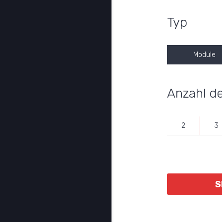
Typ
Module
Anzahl de
2
3
S