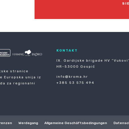
SI
KONTAKT
IX. Gardijske brigade HV ”Vukovi”
HR-53000 Gospić
tske stranice
info@kroma.hr
je Europska unija iz
+385 53 575 494
da za regionalni
renzen
Werdegang
Allgemeine Geschäftsbedingungen
Datensc