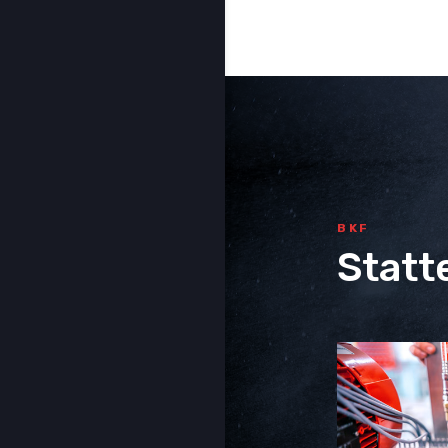
BKF
Statt