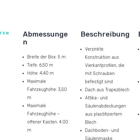
Abmessunge
Beschreibung
TEN
n
Verzinkte
Breite der Box: 5 m
Konstruktion aus
Tiefe: 6,50 m
Vierkantprofilen, die
Höhe: 4,40 m
mit Schrauben
Maximale
befestigt sind
Fahrzeughöhe: 3,50
Dach aus Trapezblech
m
Attika- und
Maximale
Säulenabdeckungen
Fahrzeughöhe –
aus plastifiziertem
offener Kasten: 4.00
Blech
m
Dachboden- und
Säulenmaske