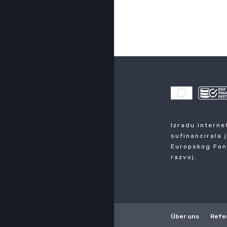
Izradu interne
sufinancirala 
Europskog Fon
razvoj.
Über uns
Refe