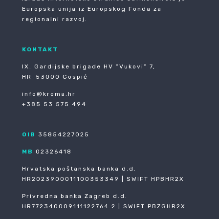
Europska unija iz Europskog Fonda za
regionalni razvoj.
KONTAKT
IX. Gardijske brigade HV ”Vukovi” 7,
HR-53000 Gospić
info@kroma.hr
+385 53 575 494
OIB
35854227025
MB
02326418
Hrvatska poštanska banka d.d.
HR2023900011100353349 | SWIFT HPBHR2X
Privredna banka Zagreb d.d.
HR772340009111122764 2 | SWIFT PBZGHR2X