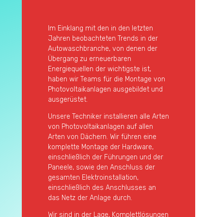
Im Einklang mit den in den letzten
Jahren beobachteten Trends in der
Autowaschbranche, von denen der
Übergang zu erneuerbaren
Energiequellen der wichtigste ist,
haben wir Teams für die Montage von
Photovoltaikanlagen ausgebildet und
ausgerüstet.
Unsere Techniker installieren alle Arten
von Photovoltaikanlagen auf allen
Arten von Dächern. Wir führen eine
komplette Montage der Hardware,
einschließlich der Führungen und der
Paneele, sowie den Anschluss der
gesamten Elektroinstallation,
einschließlich des Anschlusses an
das Netz der Anlage durch.
Wir sind in der Lage, Komplettlösungen