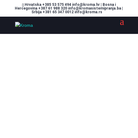
Hrvatska +385 53 575 494 info@kroma.hr | Bosna i
Hercegovina +387 61 988 320 info@kromasistemipranja.ba |
Srbija +381 65 347 0012 info@kroma.rs
Solarne elektrane
Prateći dominantne trendove u industriji autopraonica u
posljednjih nekoliko godina, od kojih je najznačajniji prelazak
na obnovljive izvora električne energije, imamo osposobljene i
opremljene ekipe za montaže fotonaponskih elektrana.
Naši tehničari instaliraju sve vrste fotonaponskih elektrana na
sve vrste krovova.