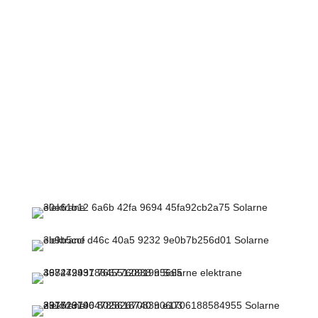
Izvodimo kompletnu montažu hardvera, uključujući vodilice i
panele te priključak kompletne
elektroinstalacije, uključujući i priključak objekta na mrežu.
U mogućnosti smo ponuditi i isporučiti cjelovita rješenja koja
uključuju projektiranje sustava fotonaponske elektrane,
isporuku opreme i montažu kompletnog sustava!