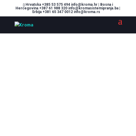
Hrvatska +385 53 575 494 info@kroma.hr | Bosna i
Hercegovina +387 61 988 320 info@kromasistemipranja.ba |
Srbija +381 65 347 0012 info@kroma.rs
Sustavi pranja
prilagođeni svim
vašim potrebama!