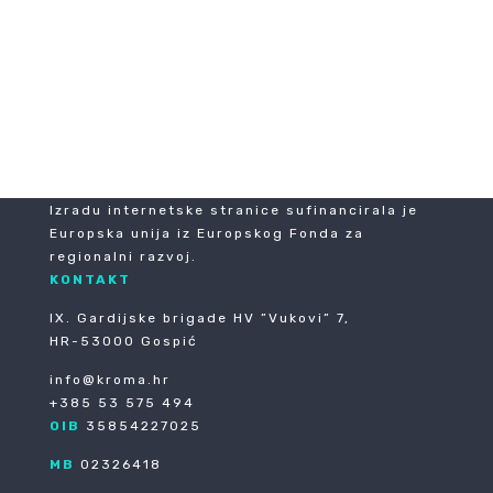
Izradu internetske stranice sufinancirala je
Europska unija iz Europskog Fonda za
regionalni razvoj.
KONTAKT
IX. Gardijske brigade HV ”Vukovi” 7,
HR-53000 Gospić
info@kroma.hr
+385 53 575 494
OIB
35854227025
MB
02326418