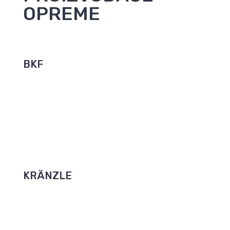
OPREME
BKF
Samoposlužni sustavi poljskog proizvođača BKF
zadovoljavaju visoke standarde kvalitete i osiguravaju
vrhunsko pranje i u najtežim vremenskim uvjetima.
SPECIFIKACIJE
KRÄNZLE
Visokotlačni uređaji za pranje, industrijski usisavači i
ručni metači – to je Kränzleov svijet! Osnovan 1974.,
Kränzle se prometnuo u svjetskog predvodnika
kvalitete u visokotlačnim uređajima za pranje.