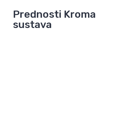
Prednosti Kroma
sustava
01
Individualni pristup
Prema svakom investitoru imamo individualni pristup
prilagođen njegovim željama i potrebama.
02
Jednostavno održavanje
Usluge servisiranja dostupne su u svakoj fazi vašeg
poslovanja. Na raspolaganju vam stoje sredstva za
čišćenje i rezervni dijelovi.