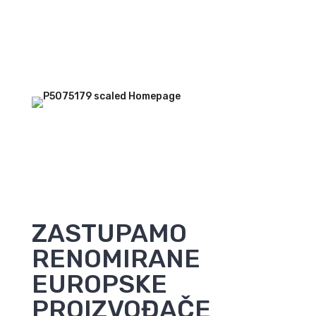
03
Kvaliteta i dugotrajnost
Sa više od 11 godina iskustva i preko 100 uspješnih
projekata, garantiramo visoku kvalitetu naše usluge.
ZASTUPAMO
RENOMIRANE
EUROPSKE
PROIZVOĐAČE