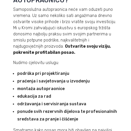
AUTOPRAONICU?
Samoposlužna autopraonica neće vam oduzeti puno
vremena. Uz samo nekoliko sati angažmana dnevno
ostvarite visoke prihode i brzo vratite svoju investiciju.
Mi u Kromi zahvaljujući iskustvu s europskog tržišta
donosimo najbolju praksu svim svojim partnerima u
smislu potpune podrške, najkvalitetnijih i
najdugovječnijih proizvoda.
Ostvarite svoju viziju,
pokrenite profitabilan posao.
Nudimo cjelovitu uslugu:
podrška pri projektiranju
praćenja i savjetovanja u izvođenju
montaža autopraonice
edukacija za rad
održavanja i servisiranja sustava
ponude svih rezervnih dijelova te profesionalnih
sredstava za pranje i čišćenje
Smatramo kako posao mora biti obavljen na najvišoj