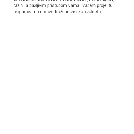
razini, a pažljivim pristupom vama i vašem projektu
osiguravamo upravo traženu visoku kvalitetu.
O NAMA
podrška poslovanju
REFERENCE