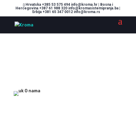
Hrvatska +385 53 575 494 info@kroma.hr | Bosna i
Hercegovina +387 61 988 320 info@kromasistemipranja.ba |
Srbija +381 65 347 0012 info@kroma.rs
O nama
brinemo da vaš posao uspije
Podrška vašem
poslovanju u bilo