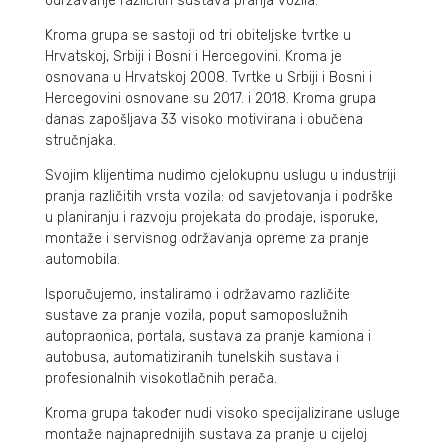
održavanje različitih sustava pranja vozila.
Kroma grupa se sastoji od tri obiteljske tvrtke u
Hrvatskoj, Srbiji i Bosni i Hercegovini. Kroma je
osnovana u Hrvatskoj 2008. Tvrtke u Srbiji i Bosni i
Hercegovini osnovane su 2017. i 2018. Kroma grupa
danas zapošljava 33 visoko motivirana i obučena
stručnjaka.
Svojim klijentima nudimo cjelokupnu uslugu u industriji
pranja različitih vrsta vozila: od savjetovanja i podrške
u planiranju i razvoju projekata do prodaje, isporuke,
montaže i servisnog održavanja opreme za pranje
automobila.
Isporučujemo, instaliramo i održavamo različite
sustave za pranje vozila, poput samoposlužnih
autopraonica, portala, sustava za pranje kamiona i
autobusa, automatiziranih tunelskih sustava i
profesionalnih visokotlačnih perača.
Kroma grupa također nudi visoko specijalizirane usluge
montaže najnaprednijih sustava za pranje u cijeloj