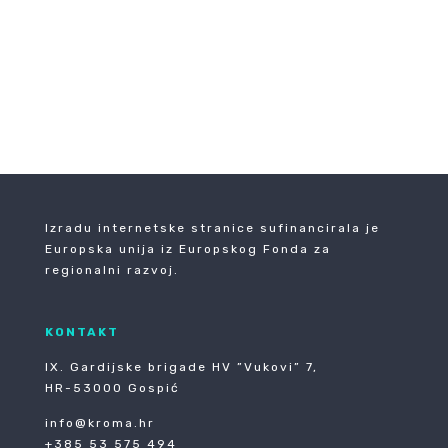
pogledaj sve
Izradu internetske stranice sufinancirala je
Europska unija iz Europskog Fonda za
regionalni razvoj.
KONTAKT
IX. Gardijske brigade HV ”Vukovi” 7,
HR-53000 Gospić
info@kroma.hr
+385 53 575 494