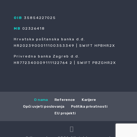
OIB
35854227025
MB
02326418
Hrvatska poštanska banka d.d.
HR2023900011100353349 | SWIFT HPBHR2X
Privredna banka Zagreb d.d.
HR772340009111122764 2 | SWIFT PBZGHR2X
O nama
Reference
Karijere
Opći uvjeti poslovanja
Politika privatnosti
EU projekti