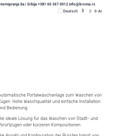
emipranja.ba | Srbija +381 65 347 0012 info@kroma.rs
Deutsch
0-Ar
Automatische Portalwaschanlage zum Waschen von
Zügen. Hohe Waschqualität und einfache Installation
und Bedienung.
Die ideale Lösung für das Waschen von Stadt- und
Vorortzügen oder kürzeren Kompositionen.
Die Anzahl und Konfiguration der Bürsten hängt von