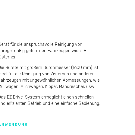
Gerät für die anspruchsvolle Reinigung von
unregelmäßig geformten Fahrzeugen wie z. B.
Zisternen.
Die Bürste mit großem Durchmesser (1600 mm) ist
ideal für die Reinigung von Zisternen und anderen
Fahrzeugen mit ungewöhnlichen Abmessungen, wie
Müllwagen, Milchwagen, Kipper, Mähdrescher, usw.
Das EZ Drive-System ermöglicht einen schnellen
und effizienten Betrieb und eine einfache Bedienung.
ANWENDUNG