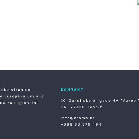
tske stranice
KONTAKT
je Europska unija iz
IX. Gardijske brigade HV ”Vukovi”
da za regionalni
HR-53000 Gospić
info@kroma.hr
+385 53 575 494