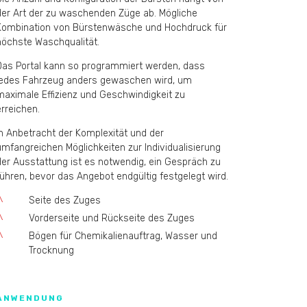
der Art der zu waschenden Züge ab. Mögliche
Kombination von Bürstenwäsche und Hochdruck für
höchste Waschqualität.
Das Portal kann so programmiert werden, dass
jedes Fahrzeug anders gewaschen wird, um
maximale Effizienz und Geschwindigkeit zu
erreichen.
In Anbetracht der Komplexität und der
umfangreichen Möglichkeiten zur Individualisierung
der Ausstattung ist es notwendig, ein Gespräch zu
führen, bevor das Angebot endgültig festgelegt wird.
^
Seite des Zuges
^
Vorderseite und Rückseite des Zuges
^
Bögen für Chemikalienauftrag, Wasser und
Trocknung
ANWENDUNG