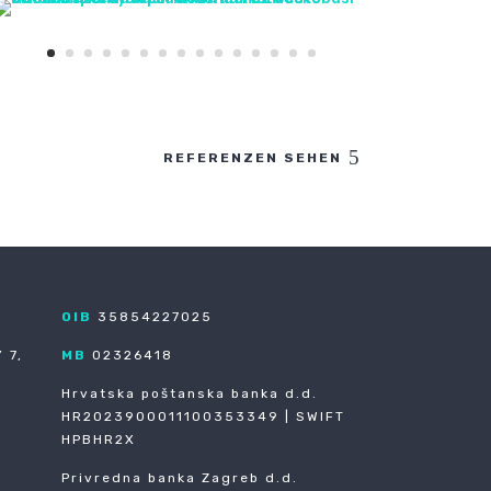
REFERENZEN SEHEN
OIB
35854227025
 7,
MB
02326418
Hrvatska poštanska banka d.d.
HR2023900011100353349 | SWIFT
HPBHR2X
Privredna banka Zagreb d.d.