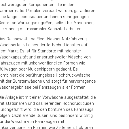
hochwertigsten Komponenten, die in den
Tammermatic-Portalen verbaut werden, garantieren
eine lange Lebensdauer und einen sehr geringen
Bedarf an Wartungseingriffen, selbst bei Maschinen,
die ständig mit maximaler Kapazität arbeiten.
Das Rainbow Ultima Fleet Washer Nutzfahrzeug-
Waschportal ist eines der fortschrittlichsten auf
dem Markt. Es ist für Standorte mit höchster
Waschkapazität und anspruchsvoller Wäsche von
Fahrzeugen mit unkonventionellen Formen wie
Müllwagen oder Muldenkippern gedacht. Es
kombiniert die berührungslose Hochdruckwäsche
mit der Bürstenwäsche und sorgt für hervorragende
Waschergebnisse bei Fahrzeugen aller Formen.
Die Anlage ist mit einer Vorwäsche ausgestattet, die
mit stationären und oszillierenden Hochdruckdüsen
durchgeführt wird, die den Konturen des Fahrzeugs
folgen. Oszillierende Düsen sind besonders wichtig
für die Wäsche von Fahrzeugen mit
unkonventionellen Formen wie Zisternen, Traktoren