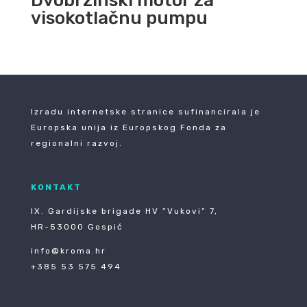
Dvobrzinski motor za
visokotlačnu pumpu
Izradu internetske stranice sufinancirala je
Europska unija iz Europskog Fonda za
regionalni razvoj.
KONTAKT
IX. Gardijske brigade HV ”Vukovi” 7,
HR-53000 Gospić
info@kroma.hr
+385 53 575 494