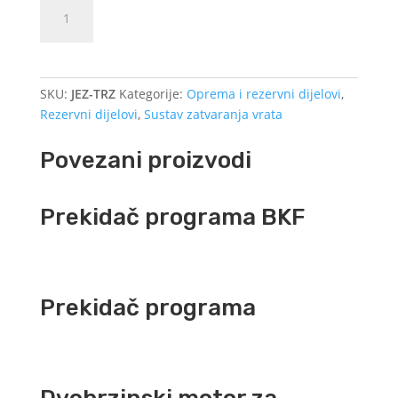
Okretni
Dodajte u košaricu (upit)
element
šipke
za
vrata
SKU:
JEZ-TRZ
Kategorije:
Oprema i rezervni dijelovi
,
količina
Rezervni dijelovi
,
Sustav zatvaranja vrata
Povezani proizvodi
Prekidač programa BKF
Prekidač programa