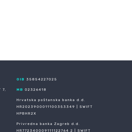
OIB
35854227025
 7,
MB
02326418
Hrvatska poštanska banka d.d.
HR2023900011100353349 | SWIFT
HPBHR2X
Privredna banka Zagreb d.d.
HR772340009111122764 2 | SWIFT