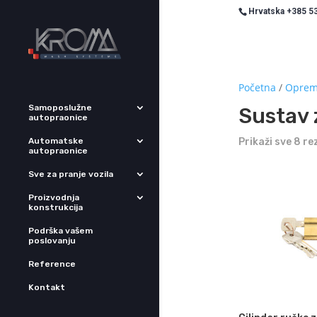
Hrvatska +385 53
Početna
/
Oprema
Samoposlužne
Sustav 
autopraonice
Automatske
Prikaži sve 8 re
autopraonice
Sve za pranje vozila
Proizvodnja
konstrukcija
Podrška vašem
poslovanju
Reference
Kontakt