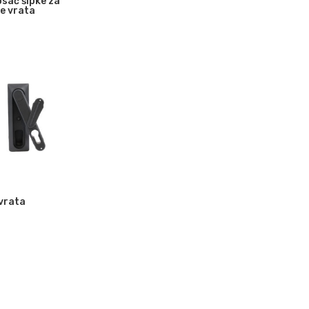
osač šipke za
e vrata
vrata