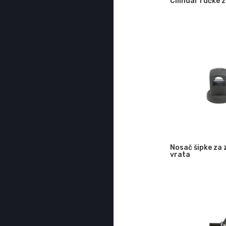
Cilindar ručke 
Nosač šipke za 
vrata