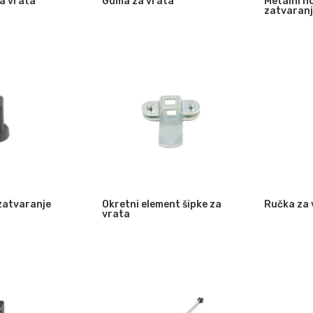
za vrata
Guma za vrata
Metalni n
zatvaranj
zatvaranje
Okretni element šipke za
Ručka za 
vrata