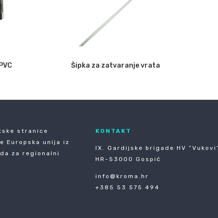
 PVC
Šipka za zatvaranje vrata
tske stranice
KONTAKT
je Europska unija iz
IX. Gardijske brigade HV ”Vukovi”
da za regionalni
HR-53000 Gospić
info@kroma.hr
+385 53 575 494