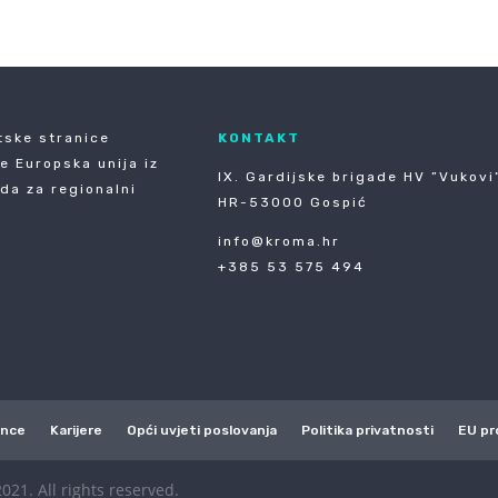
tske stranice
KONTAKT
je Europska unija iz
IX. Gardijske brigade HV ”Vukovi”
da za regionalni
HR-53000 Gospić
info@kroma.hr
+385 53 575 494
ence
Karijere
Opći uvjeti poslovanja
Politika privatnosti
EU pr
021. All rights reserved.