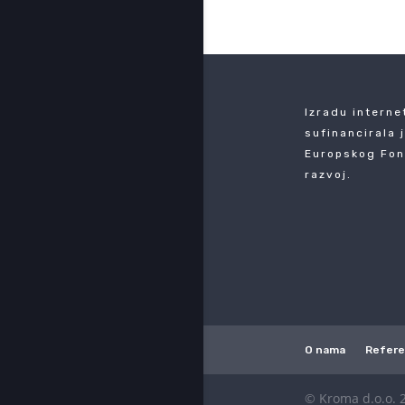
Izradu interne
sufinancirala 
Europskog Fon
razvoj.
O nama
Refer
© Kroma d.o.o. 2