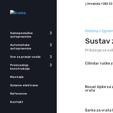
Hrvatska +385 53
Početna
/
Oprema
Samoposlužne
autopraonice
Sustav 
Automatske
autopraonice
Prikazuje se svi
Sve za pranje vozila
Cilindar ručke 
Proizvodnja
konstrukcija
Montaže
Solarne elektrane
Nosač šipke za 
vrata
Reference
Kontakt
Šarka za vrata