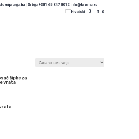
emipranja.ba | Srbija +381 65 347 0012 info@kroma.rs
Hrvatski
0
osač šipke za
e vrata
vrata