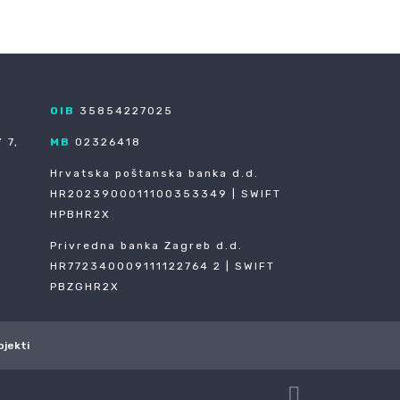
OIB
35854227025
 7,
MB
02326418
Hrvatska poštanska banka d.d.
HR2023900011100353349 | SWIFT
HPBHR2X
Privredna banka Zagreb d.d.
HR772340009111122764 2 | SWIFT
PBZGHR2X
ojekti