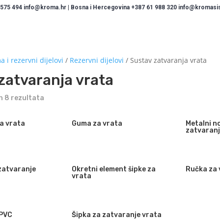
 575 494 info@kroma.hr | Bosna i Hercegovina +387 61 988 320 info@kromasist
 i rezervni dijelovi
/
Rezervni dijelovi
/ Sustav zatvaranja vrata
zatvaranja vrata
h 8 rezultata
za vrata
Guma za vrata
Metalni n
zatvaranj
zatvaranje
Okretni element šipke za
Ručka za 
vrata
 PVC
Šipka za zatvaranje vrata