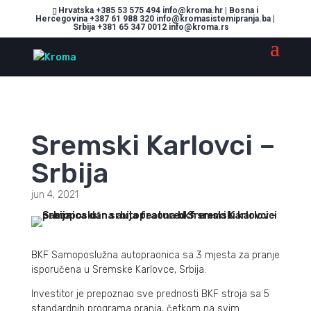
Hrvatska +385 53 575 494 info@kroma.hr | Bosna i
Hercegovina +387 61 988 320 info@kromasistemipranja.ba |
Srbija +381 65 347 0012 info@kroma.rs
Sremski Karlovci –
Srbija
jun 4, 2021
BKF Samoposlužna autopraonica sa 3 mjesta za pranje
isporučena u Sremske Karlovce, Srbija.
Investitor je prepoznao sve prednosti BKF stroja sa 5
standardnih programa pranja, četkom na svim