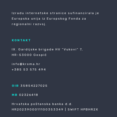
Izradu internetske stranice sufinancirala je
Europska unija iz Europskog Fonda za
regionalni razvoj.
KONTAKT
IX. Gardijske brigade HV ”Vukovi” 7,
HR-53000 Gospić
info@kroma.hr
+385 53 575 494
OIB
35854227025
MB
02326418
Hrvatska poštanska banka d.d.
HR2023900011100353349 | SWIFT HPBHR2X