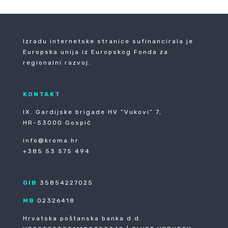
Izradu internetske stranice sufinancirala je
Europska unija iz Europskog Fonda za
regionalni razvoj.
KONTAKT
IX. Gardijske brigade HV ”Vukovi” 7,
HR-53000 Gospić
info@kroma.hr
+385 53 575 494
OIB
35854227025
MB
02326418
Hrvatska poštanska banka d.d.