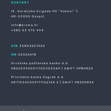
KONTAKT
IX. Gardijske brigade HV ”Vukovi” 7,
HR-53000 Gospić
info@kroma.hr
+385 53 575 494
OIB
35854227025
MB
02326418
Hrvatska poštanska banka d.d.
HR2023900011100353349 | SWIFT HPBHR2X
Privredna banka Zagreb d.d.
HR772340009111122764 2 | SWIFT PBZGHR2X