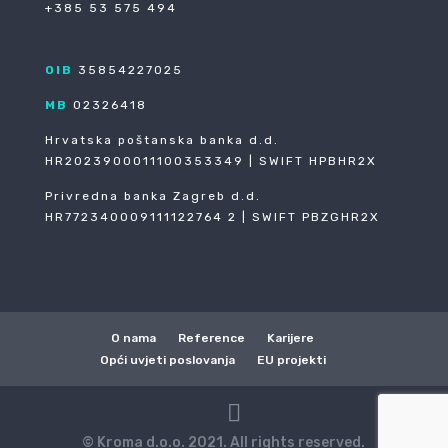
+385 53 575 494
OIB
35854227025
MB
02326418
Hrvatska poštanska banka d.d.
HR2023900011100353349 | SWIFT HPBHR2X
Privredna banka Zagreb d.d.
HR772340009111122764 2 | SWIFT PBZGHR2X
O nama
Reference
Karijere
Opći uvjeti poslovanja
EU projekti
© Kroma d.o.o. 2021. All rights reserved.