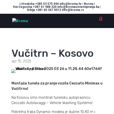
Hrvatska +385 53 575 494 info@kroma.hr | Bosna i
Hercegovina +387 61 988 320 info@kromasistemipranja.ba |
Srbija +381 65 347 0012 info@kroma.rs
Vučitrn – Kosovo
apr 15, 2025
Montaža tunela za pranje vozila Ceccato Minimax u
Vučitrnu!
Na Kosovu smo montirali tunelsku autopraonicu
Ceccato Autolavaggi – Vehicle Washing Systems!
Pokretna traka Dynamic modela je dužine 10,40 m i