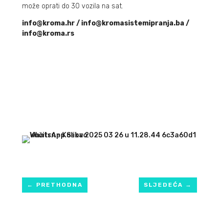
može oprati do 30 vozila na sat.
info@kroma.hr / info@kromasistemipranja.ba /
info@kroma.rs
←
PRETHODNA
SLJEDEĆA
→