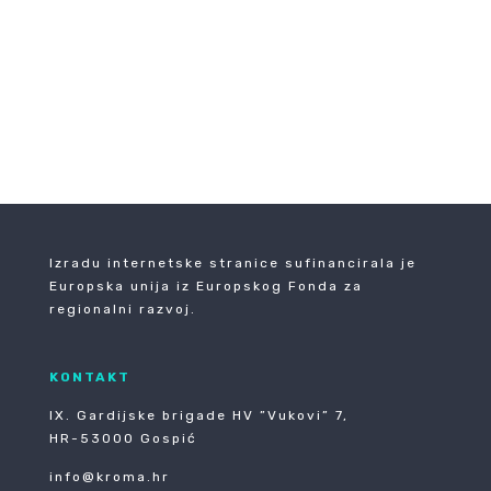
Izradu internetske stranice sufinancirala je
Europska unija iz Europskog Fonda za
regionalni razvoj.
KONTAKT
IX. Gardijske brigade HV ”Vukovi” 7,
HR-53000 Gospić
info@kroma.hr