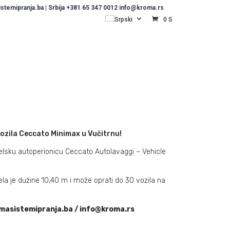
temipranja.ba | Srbija +381 65 347 0012 info@kroma.rs
Srpski
0 S
ozila Ceccato Minimax u Vučitrnu!
lsku autoperionicu Ceccato Autolavaggi – Vehicle
a je dužine 10,40 m i može oprati do 30 vozila na
masistemipranja.ba / info@kroma.rs