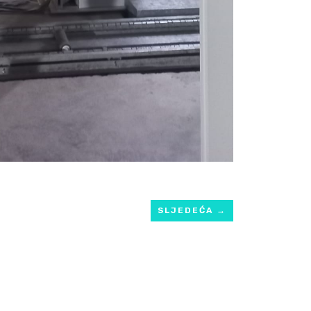
SLJEDEĆA
→