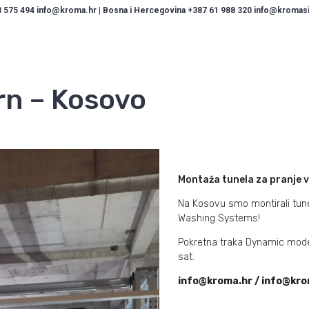
 575 494 info@kroma.hr | Bosna i Hercegovina +387 61 988 320 info@kromasis
rn – Kosovo
Montaža tunela za pranje v
Na Kosovu smo montirali tune
Washing Systems!
Pokretna traka Dynamic model
sat.
info@kroma.hr / info@kro