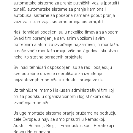
automatske sisteme za pranje putničkih vozila (portali i
tuneli), automatske sisteme za pranje kamiona i
autobusa, sisteme za posebne namene poput pranja
vozova ili tramvaja, sisteme pranja cisterni, itd.
Naši tehničari podeljeni su u nekoliko timova sa vođom.
Svaki tim opremljen je servisnim vozilom i svim
potrebnim alatom za izvođenje najzahtevnijih montaža,
a naše vođe montaža imaju više od 7 godina iskustva i
nekoliko stotina odrađenih projekata.
Svi naši tehničari osposobljeni su za rad i posjeduju
sve potrebne dozvole i sertifikate za izvođenje
najzahtevnijih montaža u industriji pranja vozila.
Uz tehničare imamo i iskusan administrativni tim koji
pruža podršku u organizacionom i logističkom delu
izvođenja montaže.
Usluge montaže sistema pranja pružamo na području
cele Evrope, a najviše smo prisutni u Nemačkoj,
Austriji, Holandiji, Belgiji i Francuskoj, kao i Hrvatskoj i
Bosni i Hercegovini.