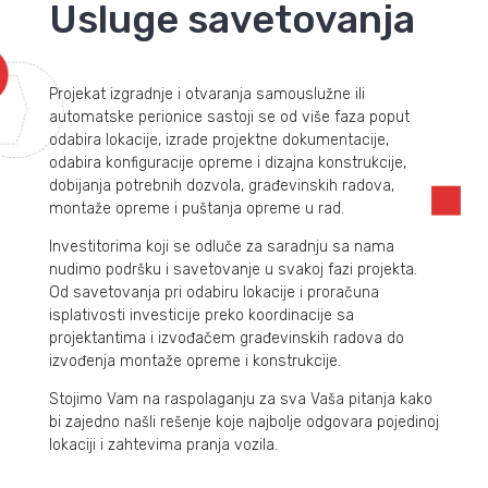
Usluge savetovanja
Projekat izgradnje i otvaranja samouslužne ili
automatske perionice sastoji se od više faza poput
odabira lokacije, izrade projektne dokumentacije,
odabira konfiguracije opreme i dizajna konstrukcije,
dobijanja potrebnih dozvola, građevinskih radova,
montaže opreme i puštanja opreme u rad.
Investitorima koji se odluče za saradnju sa nama
nudimo podršku i savetovanje u svakoj fazi projekta.
Od savetovanja pri odabiru lokacije i proračuna
isplativosti investicije preko koordinacije sa
projektantima i izvođačem građevinskih radova do
izvođenja montaže opreme i konstrukcije.
Stojimo Vam na raspolaganju za sva Vaša pitanja kako
bi zajedno našli rešenje koje najbolje odgovara pojedinoj
lokaciji i zahtevima pranja vozila.