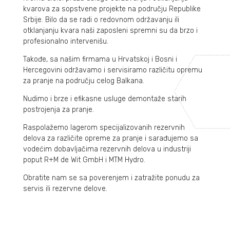
kvarova za sopstvene projekte na području Republike
Srbije. Bilo da se radi o redovnom održavanju ili
otklanjanju kvara naši zaposleni spremni su da brzo i
profesionalno intervenišu.
Takođe, sa našim firmama u Hrvatskoj i Bosni i
Hercegovini održavamo i servisiramo različitu opremu
za pranje na području celog Balkana.
Nudimo i brze i efikasne usluge demontaže starih
postrojenja za pranje.
Raspolažemo lagerom specijalizovanih rezervnih
delova za različite opreme za pranje i sarađujemo sa
vodećim dobavljačima rezervnih delova u industriji
poput R+M de Wit GmbH i MTM Hydro.
Obratite nam se sa poverenjem i zatražite ponudu za
servis ili rezervne delove.