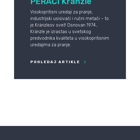
PERAČI Kränzle
Visokopritisni uređaji za pranje,
industrijski usisivači i ručni metači – to
je Kränzleov svet! Osnovan 1974.,
Kränzle je izrastao u svetskog
predvodnika kvaliteta u visokopritisnim
uređajima za pranje.
POGLEDAJ ARTIKLE