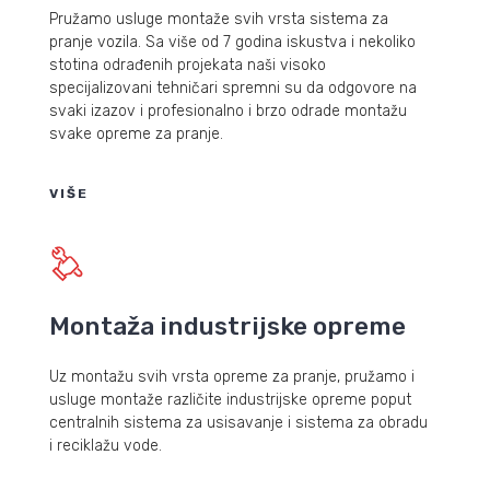
Pružamo usluge montaže svih vrsta sistema za
pranje vozila. Sa više od 7 godina iskustva i nekoliko
stotina odrađenih projekata naši visoko
specijalizovani tehničari spremni su da odgovore na
svaki izazov i profesionalno i brzo odrade montažu
svake opreme za pranje.
VIŠE
Montaža industrijske opreme
Uz montažu svih vrsta opreme za pranje, pružamo i
usluge montaže različite industrijske opreme poput
centralnih sistema za usisavanje i sistema za obradu
i reciklažu vode.