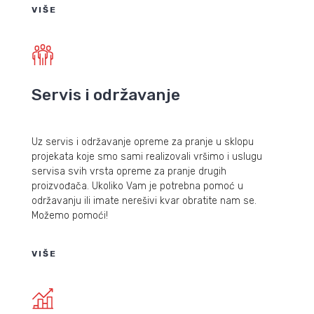
VIŠE
Servis i održavanje
Uz servis i održavanje opreme za pranje u sklopu
projekata koje smo sami realizovali vršimo i uslugu
servisa svih vrsta opreme za pranje drugih
proizvođača. Ukoliko Vam je potrebna pomoć u
održavanju ili imate nerešivi kvar obratite nam se.
Možemo pomoći!
VIŠE