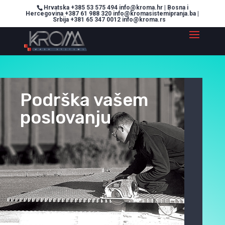
Hrvatska +385 53 575 494 info@kroma.hr | Bosna i
Hercegovina +387 61 988 320 info@kromasistemipranja.ba |
Srbija +381 65 347 0012 info@kroma.rs
Podrška vašem
poslovanju