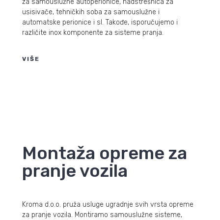
za samouslužne autoperionice, nadstrešnica za
usisivače, tehničkih soba za samouslužne i
automatske perionice i sl. Takođe, isporučujemo i
različite inox komponente za sisteme pranja.
VIŠE
Montaža opreme za
pranje vozila
Kroma d.o.o. pruža usluge ugradnje svih vrsta opreme
za pranje vozila. Montiramo samouslužne sisteme,