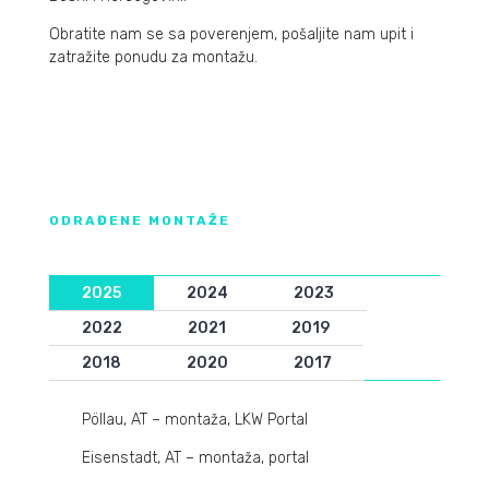
Obratite nam se sa poverenjem, pošaljite nam upit i
zatražite ponudu za montažu.
ODRAĐENE MONTAŽE
2025
2024
2023
2022
2021
2019
2018
2020
2017
Pöllau, AT – montaža, LKW Portal
Eisenstadt, AT – montaža, portal