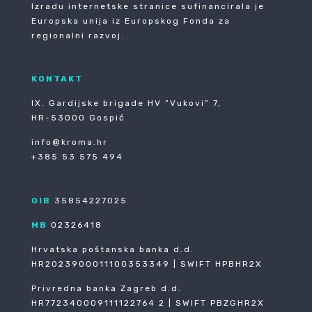
Izradu internetske stranice sufinancirala je
Europska unija iz Europskog Fonda za
regionalni razvoj.
KONTAKT
IX. Gardijske brigade HV ”Vukovi” 7,
HR-53000 Gospić
info@kroma.hr
+385 53 575 494
OIB
35854227025
MB
02326418
Hrvatska poštanska banka d.d.
HR2023900011100353349 | SWIFT HPBHR2X
Privredna banka Zagreb d.d.
HR772340009111122764 2 | SWIFT PBZGHR2X