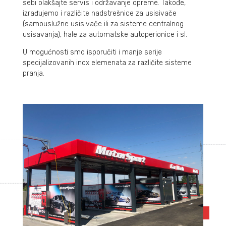
sebi olakšajte servis i održavanje opreme. Takođe,
izrađujemo i različite nadstrešnice za usisivače
(samouslužne usisivače ili za sisteme centralnog
usisavanja), hale za automatske autoperionice i sl.
U mogućnosti smo isporučiti i manje serije
specijalizovanih inox elemenata za različite sisteme
pranja.