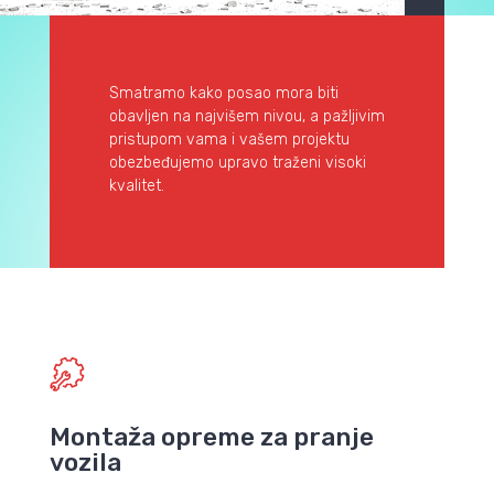
Smatramo kako posao mora biti
obavljen na najvišem nivou, a pažljivim
pristupom vama i vašem projektu
obezbeđujemo upravo traženi visoki
kvalitet.
Montaža opreme za pranje
vozila