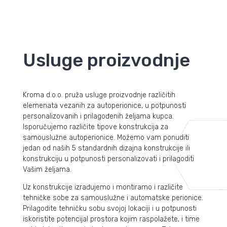
Usluge proizvodnje
Kroma d.o.o. pruža usluge proizvodnje različitih
elemenata vezanih za autoperionice, u potpunosti
personalizovanih i prilagođenih željama kupca.
Isporučujemo različite tipove konstrukcija za
samouslužne autoperionice. Možemo vam ponuditi
jedan od naših 5 standardnih dizajna konstrukcije ili
konstrukciju u potpunosti personalizovati i prilagoditi
Vašim željama.
Uz konstrukcije izrađujemo i montiramo i različite
tehničke sobe za samouslužne i automatske perionice.
Prilagodite tehničku sobu svojoj lokaciji i u potpunosti
iskoristite potencijal prostora kojim raspolažete, i time