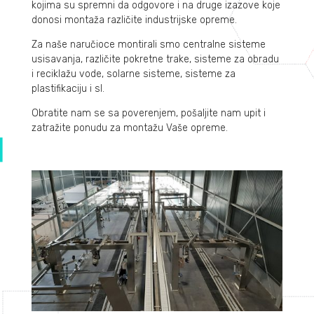
kojima su spremni da odgovore i na druge izazove koje
donosi montaža različite industrijske opreme.
Za naše naručioce montirali smo centralne sisteme
usisavanja, različite pokretne trake, sisteme za obradu
i
reciklažu vode, solarne sisteme, sisteme za
plastifikaciju i sl.
Obratite nam se sa poverenjem, pošaljite nam upit i
zatražite ponudu za montažu Vaše opreme.