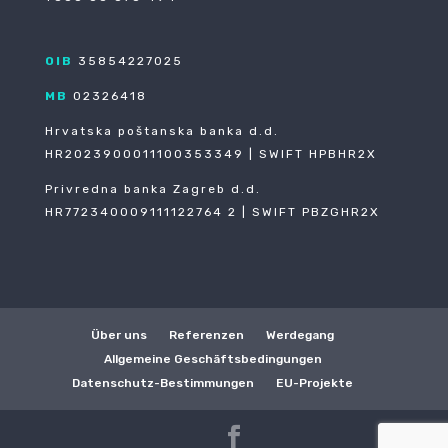
OIB
35854227025
MB
02326418
Hrvatska poštanska banka d.d.
HR2023900011100353349 | SWIFT HPBHR2X
Privredna banka Zagreb d.d.
HR772340009111122764 2 | SWIFT PBZGHR2X
Über uns
Referenzen
Werdegang
Allgemeine Geschäftsbedingungen
Datenschutz-Bestimmungen
EU-Projekte