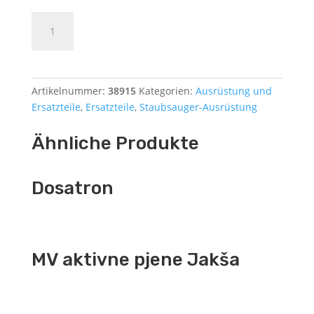
Staubsaugerschlauchanschluss
Dodajte u košaricu (upit)
58mm
-
50
mm
Artikelnummer:
38915
Kategorien:
Ausrüstung und
Menge
Ersatzteile
,
Ersatzteile
,
Staubsauger-Ausrüstung
Ähnliche Produkte
Dosatron
MV aktivne pjene Jakša