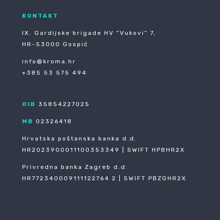
KONTAKT
IX. Gardijske brigade HV ”Vukovi” 7,
HR-53000 Gospić
info@kroma.hr
+385 53 575 494
OIB
35854227025
MB
02326418
Hrvatska poštanska banka d.d.
HR2023900011100353349 | SWIFT HPBHR2X
Privredna banka Zagreb d.d.
HR772340009111122764 2 | SWIFT PBZGHR2X