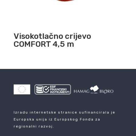
Visokotlačno crijevo
COMFORT 4,5 m
Izradu internetske stranice sufinancirala je
Europska unija iz Europskog Fonda za
regionalni razvoj.