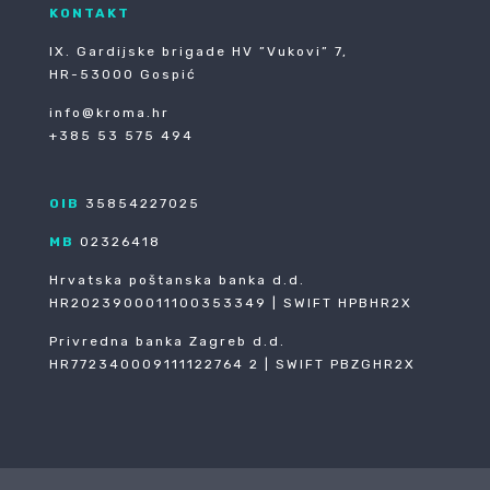
KONTAKT
IX. Gardijske brigade HV ”Vukovi” 7,
HR-53000 Gospić
info@kroma.hr
+385 53 575 494
OIB
35854227025
MB
02326418
Hrvatska poštanska banka d.d.
HR2023900011100353349 | SWIFT HPBHR2X
Privredna banka Zagreb d.d.
HR772340009111122764 2 | SWIFT PBZGHR2X