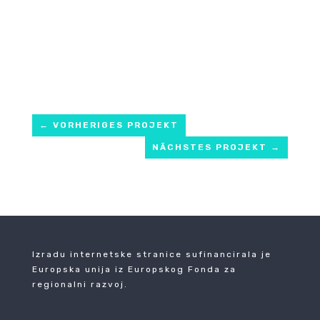
←
VORHERIGES PROJEKT
NÄCHSTES PROJEKT
→
Izradu internetske stranice sufinancirala je
Europska unija iz Europskog Fonda za
regionalni razvoj.