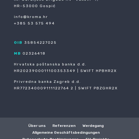
HR-53000 Gospić
info@kroma.hr
+385 53 575 494
OIB
35854227025
MB
02326418
Hrvatska poštanska banka d.d.
HR2023900011100353349 | SWIFT HPBHR2X
Privredna banka Zagreb d.d.
HR772340009111122764 2 | SWIFT PBZGHR2X
Über uns
Referenzen
Werdegang
Allgemeine Geschäftsbedingungen