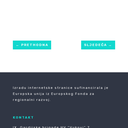
←
PRETHODNA
SLJEDEĆA
→
Izradu internetske stranice sufinancirala je
Europska unija iz Europskog Fonda za
regionalni razvoj.
KONTAKT
IX. Gardijske brigade HV ”Vukovi” 7,