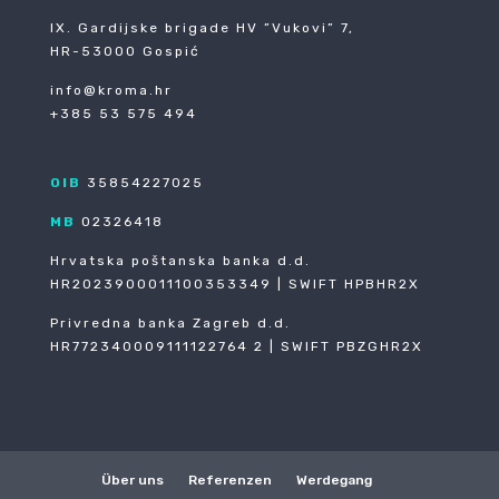
IX. Gardijske brigade HV ”Vukovi” 7,
HR-53000 Gospić
info@kroma.hr
+385 53 575 494
OIB
35854227025
MB
02326418
Hrvatska poštanska banka d.d.
HR2023900011100353349 | SWIFT HPBHR2X
Privredna banka Zagreb d.d.
HR772340009111122764 2 | SWIFT PBZGHR2X
Über uns
Referenzen
Werdegang