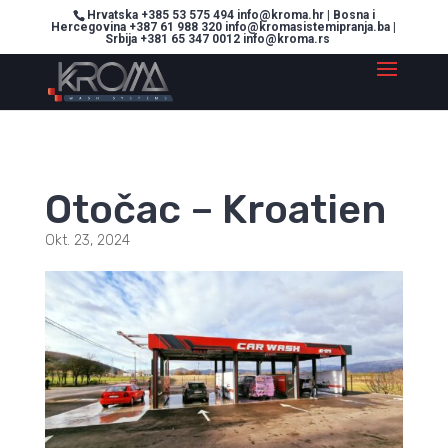
Hrvatska +385 53 575 494 info@kroma.hr | Bosna i
Hercegovina +387 61 988 320 info@kromasistemipranja.ba |
Srbija +381 65 347 0012 info@kroma.rs
Otočac – Kroatien
Okt. 23, 2024