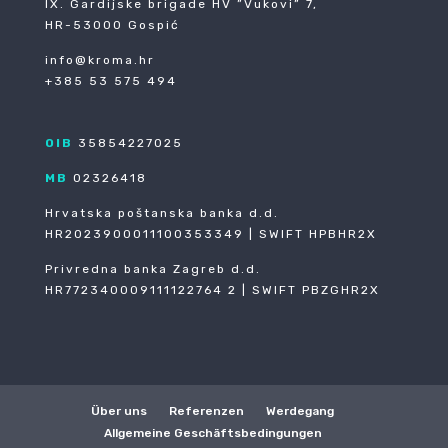
IX. Gardijske brigade HV ”Vukovi” 7,
HR-53000 Gospić
info@kroma.hr
+385 53 575 494
OIB
35854227025
MB
02326418
Hrvatska poštanska banka d.d.
HR2023900011100353349 | SWIFT HPBHR2X
Privredna banka Zagreb d.d.
HR772340009111122764 2 | SWIFT PBZGHR2X
Über uns
Referenzen
Werdegang
Allgemeine Geschäftsbedingungen