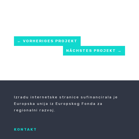
←
VORHERIGES PROJEKT
NÄCHSTES PROJEKT
→
Izradu internetske stranice sufinancirala je
Europska unija iz Europskog Fonda za
regionalni razvoj.
KONTAKT