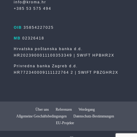
info@kroma.hr
+385 53 575 494
OIB
35854227025
MB
02326418
Hrvatska poštanska banka d.d.
HR2023900011100353349 | SWIFT HPBHR2X
Privredna banka Zagreb d.d.
HR772340009111122764 2 | SWIFT PBZGHR2X
Über uns
Referenzen
Werdegang
Allgemeine Geschäftsbedingungen
Datenschutz-Bestimmungen
EU-Projekte