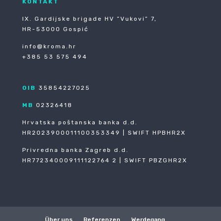
KONTAKT
IX. Gardijske brigade HV ”Vukovi” 7,
HR-53000 Gospić
info@kroma.hr
+385 53 575 494
OIB
35854227025
MB
02326418
Hrvatska poštanska banka d.d.
HR2023900011100353349 | SWIFT HPBHR2X
Privredna banka Zagreb d.d.
HR772340009111122764 2 | SWIFT PBZGHR2X
Über uns
Referenzen
Werdegang