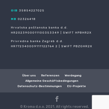
OIB
35854227025
MB
02326418
Hrvatska poštanska banka d.d.
HR2023900011100353349 | SWIFT HPBHR2X
Privredna banka Zagreb d.d.
HR772340009111122764 2 | SWIFT PBZGHR2X
Über uns
Referenzen
Werdegang
Allgemeine Geschäftsbedingungen
Datenschutz-Bestimmungen
EU-Projekte
© Kroma d.o.o. 2021. All rights reserved.