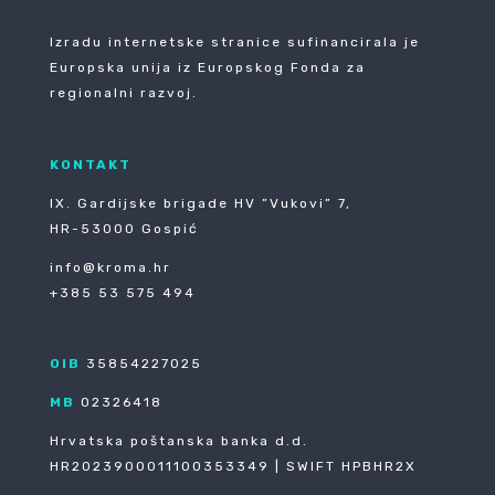
Izradu internetske stranice sufinancirala je
Europska unija iz Europskog Fonda za
regionalni razvoj.
KONTAKT
IX. Gardijske brigade HV ”Vukovi” 7,
HR-53000 Gospić
info@kroma.hr
+385 53 575 494
OIB
35854227025
MB
02326418
Hrvatska poštanska banka d.d.
HR2023900011100353349 | SWIFT HPBHR2X