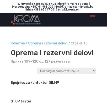
Hrvatska +385 53 575 494 info@kroma.hr | Bosna i
Hercegovina +387 61 988 320 info@kromasistemipranja.ba |
Srbija +381 65 347 0012 info@kroma.rs
Почетна
/
Oprema i rezervni delovi
/ Страна 10
Oprema i rezervni delovi
Приказ 109–120 од 127 резултата
Spojnice za kontaktor DILM9
STOP taster