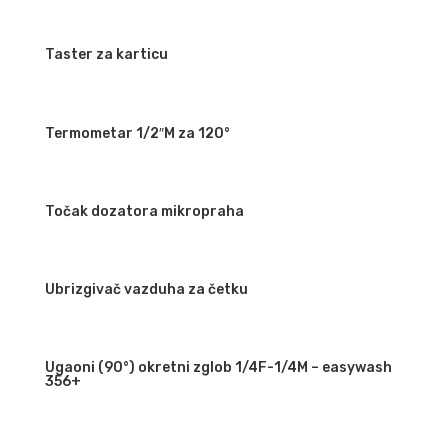
Taster za karticu
Termometar 1/2″M za 120°
Točak dozatora mikropraha
Ubrizgivač vazduha za četku
Ugaoni (90°) okretni zglob 1/4F-1/4M – easywash
356+