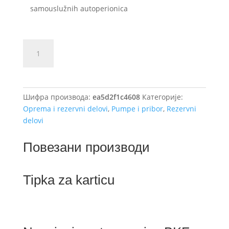
samouslužnih autoperionica
Visokopritisna
Dodajte u košaricu (upit)
pumpa
Kränzle
-
19
Шифра производа:
ea5d2f1c4608
Категорије:
l/min
Oprema i rezervni delovi
,
Pumpe i pribor
,
Rezervni
количина
delovi
Повезани производи
Tipka za karticu