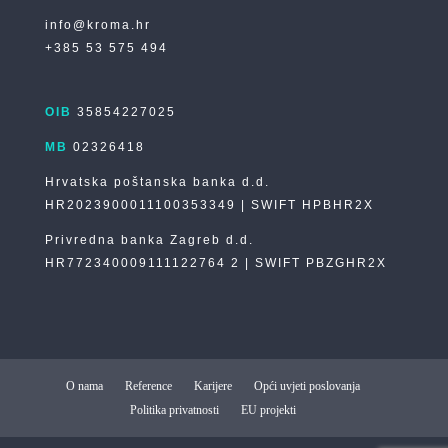
info@kroma.hr
+385 53 575 494
OIB
35854227025
MB
02326418
Hrvatska poštanska banka d.d.
HR2023900011100353349 | SWIFT HPBHR2X
Privredna banka Zagreb d.d.
HR772340009111122764 2 | SWIFT PBZGHR2X
O nama
Reference
Karijere
Opći uvjeti poslovanja
Politika privatnosti
EU projekti