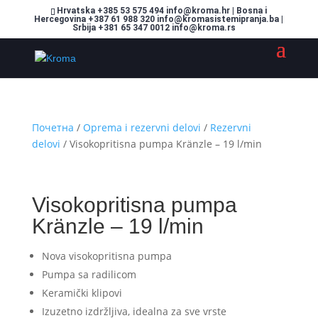
Hrvatska +385 53 575 494 info@kroma.hr | Bosna i
Hercegovina +387 61 988 320 info@kromasistemipranja.ba |
Srbija +381 65 347 0012 info@kroma.rs
Почетна
/
Oprema i rezervni delovi
/
Rezervni
delovi
/ Visokopritisna pumpa Kränzle – 19 l/min
Visokopritisna pumpa
Kränzle – 19 l/min
Nova visokopritisna pumpa
Pumpa sa radilicom
Keramički klipovi
Izuzetno izdržljiva, idealna za sve vrste