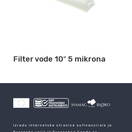
Filter vode 10″ 5 mikrona
Izradu internetske stranice sufinancirala je
Europska unija iz Europskog Fonda za