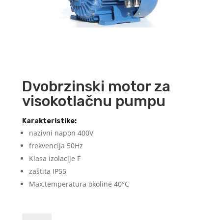
Dvobrzinski motor za
visokotlačnu pumpu
Karakteristike:
nazivni napon 400V
frekvencija 50Hz
Klasa izolacije F
zaštita IP55
Max.temperatura okoline 40°C
Dvobrzinski