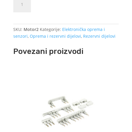
Dodajte u košaricu (upit)
motor
za
visokotlačnu
pumpu
SKU:
Motor2
Kategorije:
Elektronička oprema i
količina
senzori
,
Oprema i rezervni dijelovi
,
Rezervni dijelovi
Povezani proizvodi