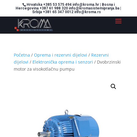
Hrvatska +385 53 575 494 info@kroma.hr | Bosna i
Hercegovina +387 61 988 320 info@kromasistemipranja.ba |
Srbija +381 65 347 0012 info@kroma.rs
Početna
/
Oprema i rezervni dijelovi
/
Rezervni
dijelovi
/
Elektronička oprema i senzori
/ Dvobrzinski
motor za visokotlačnu pumpu