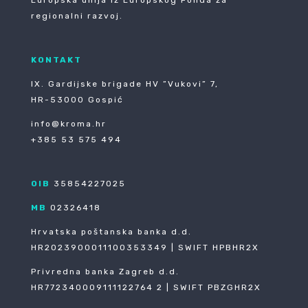
regionalni razvoj.
KONTAKT
IX. Gardijske brigade HV ”Vukovi” 7,
HR-53000 Gospić
info@kroma.hr
+385 53 575 494
OIB
35854227025
MB
02326418
Hrvatska poštanska banka d.d.
HR2023900011100353349 | SWIFT HPBHR2X
Privredna banka Zagreb d.d.
HR772340009111122764 2 | SWIFT PBZGHR2X