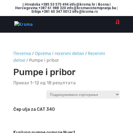
Hrvatska +385 53 575 494 info@kroma.hr | Bosna i
Hercegovina +387 61 988 320 info@kromasistemipranja.ba |
Srbija +381 65 347 0012 info@kroma.rs
Почетна
/
Oprema i rezervni delovi
/
Rezervni
delovi
/ Pumpe i pribor
Pumpe i pribor
Приказ 1–12 од 18 резултата
Čep ulja za CAT 340
Kuplung pumpe osmoze Nuert