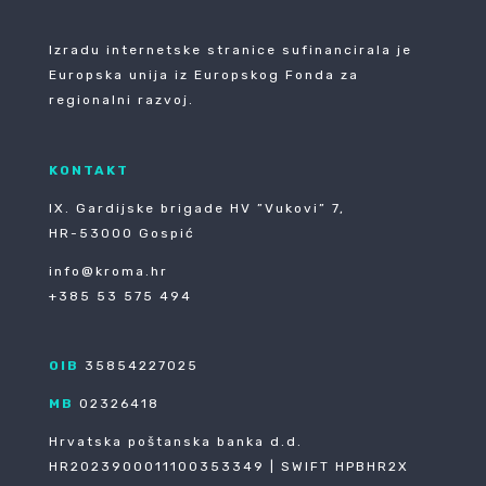
Izradu internetske stranice sufinancirala je
Europska unija iz Europskog Fonda za
regionalni razvoj.
KONTAKT
IX. Gardijske brigade HV ”Vukovi” 7,
HR-53000 Gospić
info@kroma.hr
+385 53 575 494
OIB
35854227025
MB
02326418
Hrvatska poštanska banka d.d.
HR2023900011100353349 | SWIFT HPBHR2X