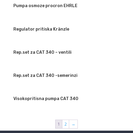
Pumpa osmoze procron EHRLE
Regulator pritiska Kränzle
Rep.set za CAT 340 – ventili
Rep.set za CAT 340 -semerinzi
Visokopritisna pumpa CAT 340
1
2
→