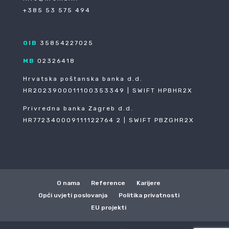
+385 53 575 494
OIB
35854227025
MB
02326418
Hrvatska poštanska banka d.d.
HR2023900011100353349 | SWIFT HPBHR2X
Privredna banka Zagreb d.d.
HR772340009111122764 2 | SWIFT PBZGHR2X
O nama
Reference
Karijere
Opći uvjeti poslovanja
Politika privatnosti
EU projekti