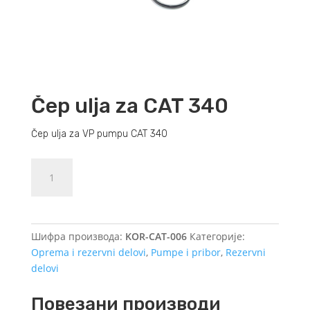
Čep ulja za CAT 340
Čep ulja za VP pumpu CAT 340
Čep
Dodajte u košaricu (upit)
ulja
za
CAT
340
Шифра производа:
KOR-CAT-006
Категорије:
количина
Oprema i rezervni delovi
,
Pumpe i pribor
,
Rezervni
delovi
Повезани производи