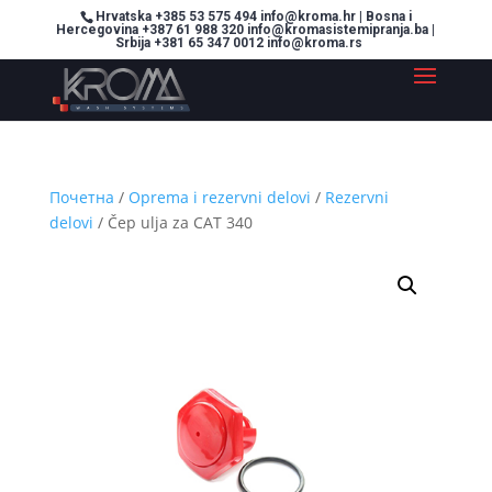
Hrvatska +385 53 575 494 info@kroma.hr | Bosna i
Hercegovina +387 61 988 320 info@kromasistemipranja.ba |
Srbija +381 65 347 0012 info@kroma.rs
Почетна
/
Oprema i rezervni delovi
/
Rezervni
delovi
/ Čep ulja za CAT 340