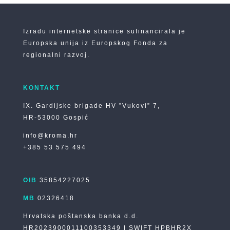
Izradu internetske stranice sufinancirala je
Europska unija iz Europskog Fonda za
regionalni razvoj.
KONTAKT
IX. Gardijske brigade HV ”Vukovi” 7,
HR-53000 Gospić
info@kroma.hr
+385 53 575 494
OIB
35854227025
MB
02326418
Hrvatska poštanska banka d.d.
HR2023900011100353349 | SWIFT HPBHR2X