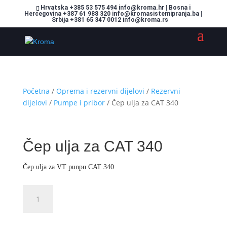
Hrvatska +385 53 575 494 info@kroma.hr | Bosna i
Hercegovina +387 61 988 320 info@kromasistemipranja.ba |
Srbija +381 65 347 0012 info@kroma.rs
Početna
/
Oprema i rezervni dijelovi
/
Rezervni
dijelovi
/
Pumpe i pribor
/ Čep ulja za CAT 340
Čep ulja za CAT 340
Čep ulja za VT punpu CAT 340
Čep
Dodajte u košaricu (upit)
ulja
za
CAT