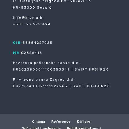
IX. Gardijske brigade HV ”Vukovi” 7,
HR-53000 Gospić
info@kroma.hr
+385 53 575 494
OIB
35854227025
MB
02326418
Hrvatska poštanska banka d.d.
HR2023900011100353349 | SWIFT HPBHR2X
Privredna banka Zagreb d.d.
HR772340009111122764 2 | SWIFT PBZGHR2X
O nama
Reference
Karijere
Opći uvjeti poslovanja
Politika privatnosti