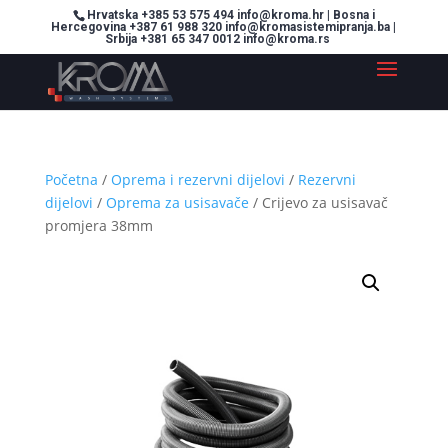
Hrvatska +385 53 575 494 info@kroma.hr | Bosna i
Hercegovina +387 61 988 320 info@kromasistemipranja.ba |
Srbija +381 65 347 0012 info@kroma.rs
Početna
/
Oprema i rezervni dijelovi
/
Rezervni
dijelovi
/
Oprema za usisavače
/ Crijevo za usisavač
promjera 38mm