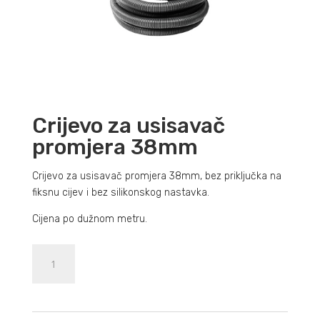
Crijevo za usisavač
promjera 38mm
Crijevo za usisavač promjera 38mm, bez priključka na
fiksnu cijev i bez silikonskog nastavka.
Cijena po dužnom metru.
Crijevo
Dodajte u košaricu (upit)
za
usisavač
promjera
38mm