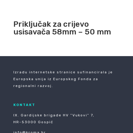
Priključak za crijevo
usisavača 58mm – 50 mm
Izradu internetske stranice sufinancirala je
Europska unija iz Europskog Fonda za
regionalni razvoj.
KONTAKT
IX. Gardijske brigade HV ”Vukovi” 7,
HR-53000 Gospić
info@kroma.hr