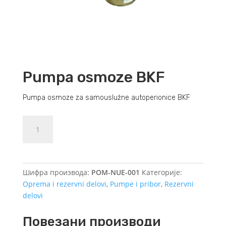
Pumpa osmoze BKF
Pumpa osmoze za samouslužne autoperionice BKF
Pumpa
Dodajte u košaricu (upit)
osmoze
BKF
количина
Шифра производа:
POM-NUE-001
Категорије:
Oprema i rezervni delovi
,
Pumpe i pribor
,
Rezervni
delovi
Повезани производи