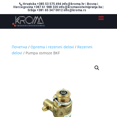
Hrvatska +385 53 575 494 info@kroma.hr | Bosna i
Hercegovina +387 61 988 320 info@kromasistemipranja.ba |
Srbija +381 65 347 0012 info@kroma.rs
Почетна
/
Oprema i rezervni delovi
/
Rezervni
delovi
/ Pumpa osmoze BKF