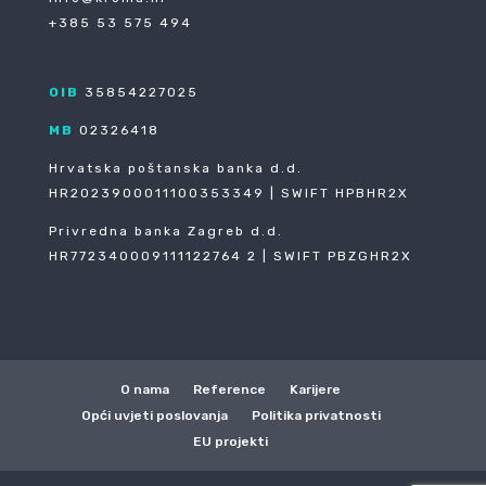
+385 53 575 494
OIB
35854227025
MB
02326418
Hrvatska poštanska banka d.d.
HR2023900011100353349 | SWIFT HPBHR2X
Privredna banka Zagreb d.d.
HR772340009111122764 2 | SWIFT PBZGHR2X
O nama
Reference
Karijere
Opći uvjeti poslovanja
Politika privatnosti
EU projekti