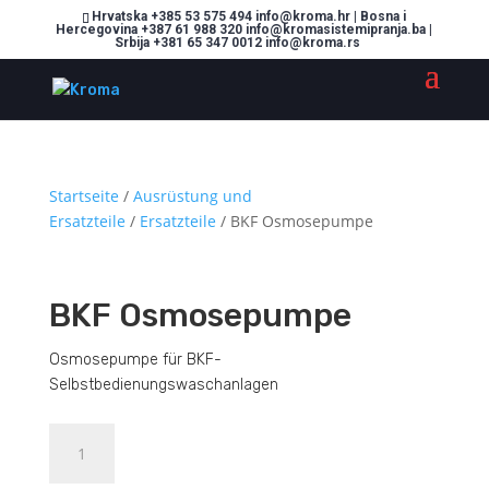
Hrvatska +385 53 575 494 info@kroma.hr | Bosna i
Hercegovina +387 61 988 320 info@kromasistemipranja.ba |
Srbija +381 65 347 0012 info@kroma.rs
Startseite
/
Ausrüstung und
Ersatzteile
/
Ersatzteile
/ BKF Osmosepumpe
BKF Osmosepumpe
Osmosepumpe für BKF-
Selbstbedienungswaschanlagen
BKF
Dodajte u košaricu (upit)
Osmosepumpe
Menge